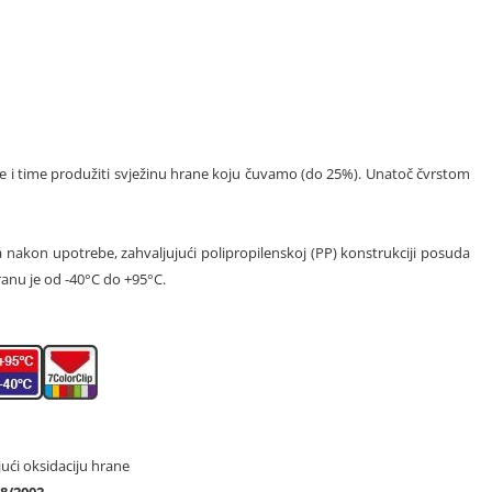
 i time produžiti svježinu hrane koju čuvamo (do 25%). Unatoč čvrstom
nakon upotrebe, zahvaljujući polipropilenskoj (PP) konstrukciji posuda
ranu je od -40°C do +95°C.
jući oksidaciju hrane