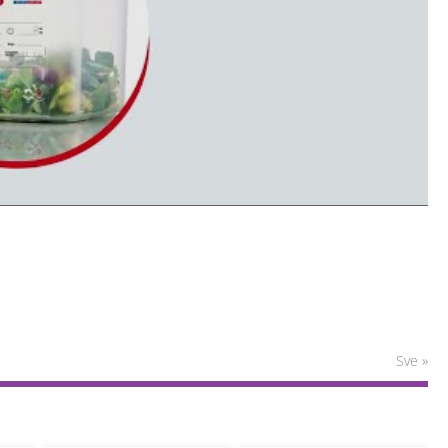
Sve »