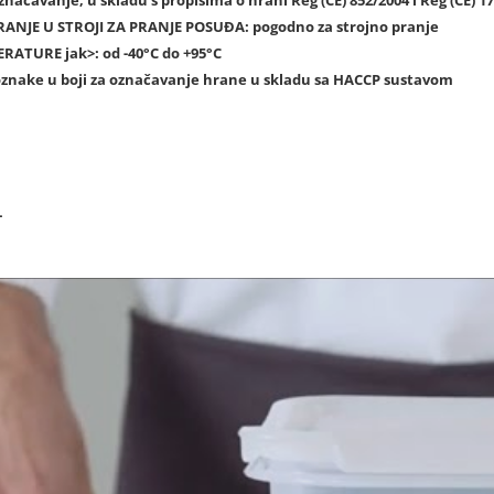
označavanje, u skladu s propisima o hrani Reg (CE) 852/2004 i Reg (CE) 1
RANJE U STROJI ZA PRANJE POSUĐA
: pogodno za strojno pranje
ERATURE
jak>: od -40°C do +95°C
oznake u boji za označavanje hrane u skladu sa HACCP sustavom
L