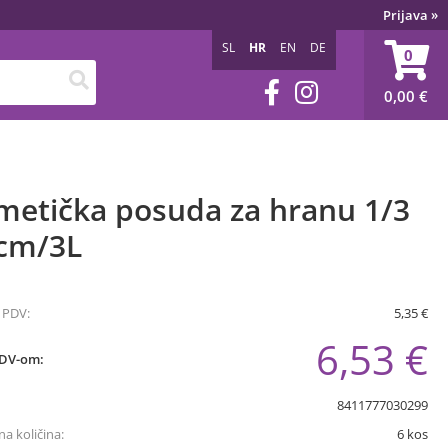
Prijava
»
SL
HR
EN
DE
0
0,00
€
metička posuda za hranu 1/3
5cm/3L
 PDV:
5,35 €
6,53 €
PDV-om:
8411777030299
a količina:
6
kos