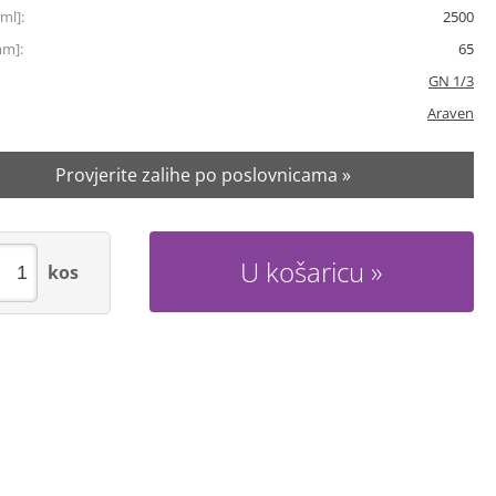
ml]:
2500
mm]:
65
GN 1/3
Araven
Provjerite zalihe po poslovnicama »
U košaricu
kos