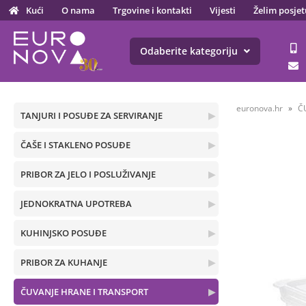
Kući
O nama
Trgovine i kontakti
Vijesti
Želim posjet
Odaberite kategoriju
euronova.hr
Č
TANJURI I POSUĐE ZA SERVIRANJE
▶
ČAŠE I STAKLENO POSUĐE
▶
PRIBOR ZA JELO I POSLUŽIVANJE
▶
JEDNOKRATNA UPOTREBA
▶
KUHINJSKO POSUĐE
▶
PRIBOR ZA KUHANJE
▶
ČUVANJE HRANE I TRANSPORT
▶