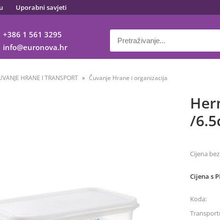
u
Uporabni savjeti
+386 1 561 3295
info
euronova.hr
UVANJE HRANE I TRANSPORT
Čuvanje Hrane i organizacija
Her
/6.
Cijena bez
Cijena s 
Koda:
Transportn