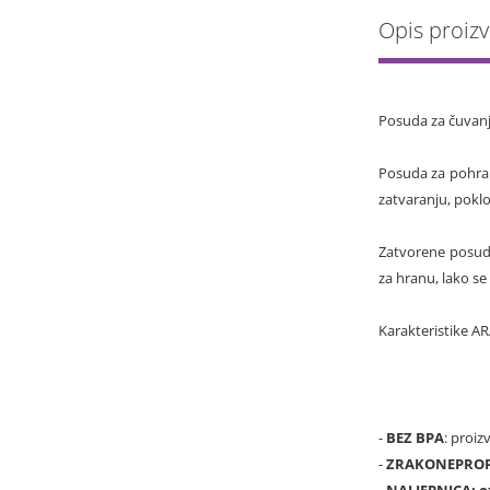
Opis proiz
Posuda za čuvanje
Posuda za pohran
zatvaranju, poklo
Zatvorene posude
za hranu, lako se
Karakteristike 
-
BEZ BPA
: proi
-
ZRAKONEPRO