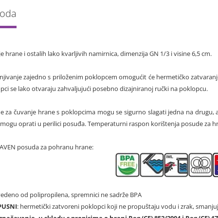
voda
 hrane i ostalih lako kvarljivih namirnica, dimenzija GN 1/3 i visine 6,5 cm.
jivanje zajedno s priloženim poklopcem omogućit će hermetičko zatvaranje
pci se lako otvaraju zahvaljujući posebno dizajniranoj ručki na poklopcu.
 za čuvanje hrane s poklopcima mogu se sigurno slagati jedna na drugu, a 
 mogu oprati u perilici posuđa. Temperaturni raspon korištenja posude za h
ARAVEN posuda za pohranu hrane:
zvedeno od polipropilena, spremnici ne sadrže BPA
PUSNI
: hermetički zatvoreni poklopci koji ne propuštaju vodu i zrak, smanju