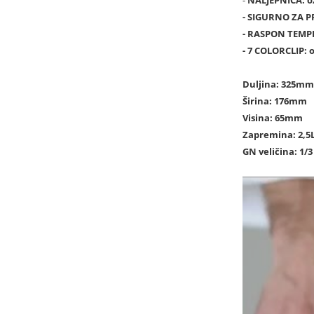
-
NALJEPNICA
: 
-
SIGURNO ZA P
-
RASPON TEMP
-
7 COLORCLIP
: 
Duljina: 325mm
Širina: 176mm
Visina: 65mm
Zapremina: 2,5
GN veličina: 1/3