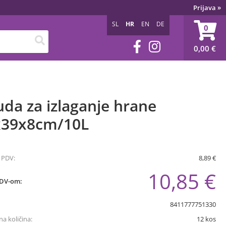
Prijava
»
SL
HR
EN
DE
0
0,00
€
da za izlaganje hrane
x39x8cm/10L
 PDV:
8,89 €
10,85 €
PDV-om:
8411777751330
a količina:
12
kos