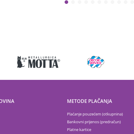
OVINA
METODE PLAČANJA
Plaćanje pouzećem (otkupnina)
Bankovni prijenos (predračun)
Platne kartice