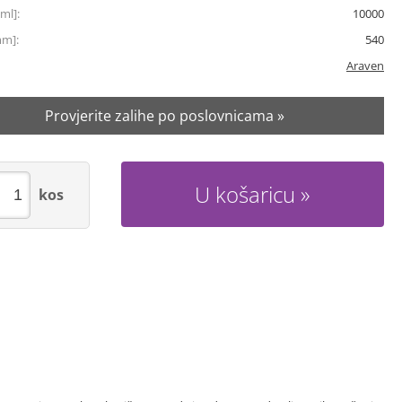
ml]:
10000
mm]:
540
Araven
Provjerite zalihe po poslovnicama »
U košaricu
kos