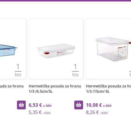
1
1
kos
kos
uda za hranu
Hermetička posuda za hranu
Hermetička posuda za h
1/3 /6.5cm/3L
1/3 /15cm/ 6L
6,53 €
10,08 €
5,35 €
8,26 €