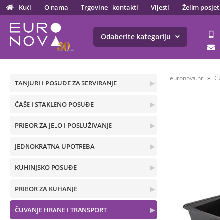
Kući
O nama
Trgovine i kontakti
Vijesti
Želim posjet
Odaberite kategoriju
euronova.hr
Č
TANJURI I POSUĐE ZA SERVIRANJE
▶
ČAŠE I STAKLENO POSUĐE
▶
PRIBOR ZA JELO I POSLUŽIVANJE
▶
JEDNOKRATNA UPOTREBA
▶
KUHINJSKO POSUĐE
▶
PRIBOR ZA KUHANJE
▶
ČUVANJE HRANE I TRANSPORT
▶