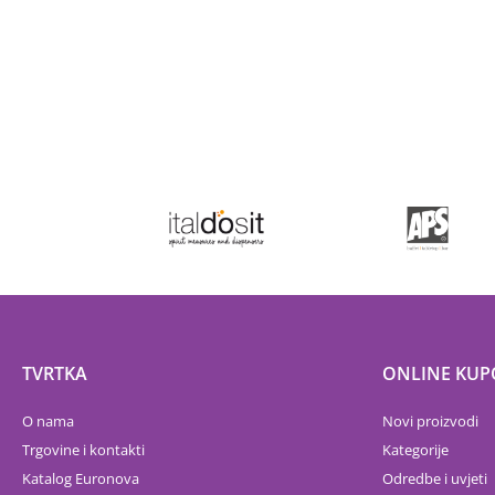
TVRTKA
ONLINE KUP
O nama
Novi proizvodi
Trgovine i kontakti
Kategorije
Katalog Euronova
Odredbe i uvjeti