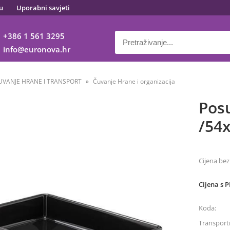
u
Uporabni savjeti
+386 1 561 3295
info
euronova.hr
UVANJE HRANE I TRANSPORT
Čuvanje Hrane i organizacija
Posu
/54
Cijena bez
Cijena s 
Koda:
Transportn