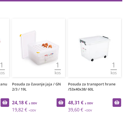
1
1
1
kos
kos
kos
ranu
Posuda za čuvanje jaja / GN
Posuda za transport hrane
He
2/3 / 19L
/53x40x38/ 60L
1/
24,18 €
48,31 €
1
19,82 €
39,60 €
1