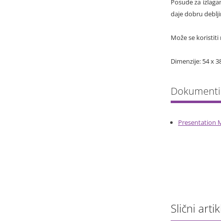
Posude za izlagan
daje dobru deblj
Može se koristit
Dimenzije: 54 x 3
Presentation M
Slični artik