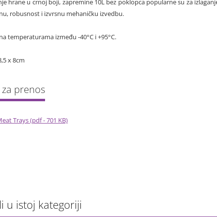
je hrane u crnoj boji, zapremine 10L bez poklopca popularne su za izlaganj
inu, robusnost i izvrsnu mehaničku izvedbu.
i na temperaturama između -40°C i +95°C.
8,5 x 8cm
eat Trays (pdf - 701 KB)
li u istoj kategoriji