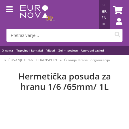
SL
HR
EN
DE
O nama
Trgovine i kontakti
Vijesti
Želim posjetu
Uporabni savjeti
ČUVANJE HRANE I TRANSPORT
Čuvanje Hrane i organizacija
Hermetička posuda za
hranu 1/6 /65mm/ 1L