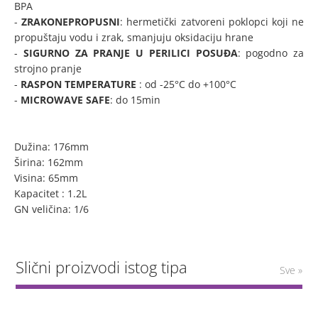
BPA
-
ZRAKONEPROPUSNI
: hermetički zatvoreni poklopci koji ne
propuštaju vodu i zrak, smanjuju oksidaciju hrane
-
SIGURNO ZA PRANJE U PERILICI POSUĐA
: pogodno za
strojno pranje
-
RASPON TEMPERATURE
: od -25°C do +100°C
-
MICROWAVE SAFE
: do 15min
Dužina: 176mm
Širina: 162mm
Visina: 65mm
Kapacitet : 1.2L
GN veličina: 1/6
Slični proizvodi istog tipa
Sve »