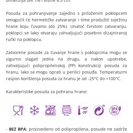
dimenzija GN 1/6 i visine 6,5 cm.
Posuda za pohranjivanje zajedno s priloženim poklopcem
omogućit će hermetičko zatvaranje i time produžiti svježinu
hrane koju čuvamo (do 25%). Unatoč čvrstom zatvaranju,
poklopci se lako otvaraju zahvaljujući posebno dizajniranoj
ručki na poklopcu.
Zatvorene posude za čuvanje hrane s poklopcima mogu se
sigurno slagati jedna na drugu, a nakon upotrebe,
zahvaljujući polipropilenskoj (PP) konstrukciji posuda za
hranu, lako se mogu oprati u perilici posuđa. Temperaturni
raspon korištenja posuda za hranu je od -25°C do +100°C.
Karakteristike posuda za pohranu hrane:
-
BEZ BPA
: proizvedeno od polipropilena, posude ne sadrže