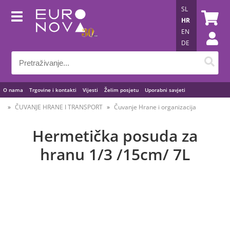
SL
HR
EN
DE
O nama
Trgovine i kontakti
Vijesti
Želim posjetu
Uporabni savjeti
ČUVANJE HRANE I TRANSPORT
Čuvanje Hrane i organizacija
Hermetička posuda za
hranu 1/3 /15cm/ 7L