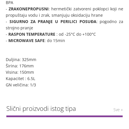
BPA
-
ZRAKONEPROPUSNI
: hermetički zatvoreni poklopci koji ne
propuštaju vodu i zrak, smanjuju oksidaciju hrane
-
SIGURNO ZA PRANJE U PERILICI POSUĐA
: pogodno za
strojno pranje
-
RASPON TEMPERATURE
: od -25°C do +100°C
-
MICROWAVE SAFE
: do 15min
Duljina: 325mm
Širina: 176mm
Visina: 150mm
Kapacitet : 6.5L
GN veličina: 1/3
Slični proizvodi istog tipa
Sve »