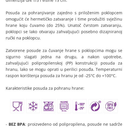
dimenzija GN 1/3 i visine 15 cm.
Posuda za pohranjivanje zajedno s priloženim poklopcem
omogućit će hermetičko zatvaranje i time produžiti svježinu
hrane koju čuvamo (do 25%). Unatoč čvrstom zatvaranju,
poklopci se lako otvaraju zahvaljujući posebno dizajniranoj
ručki na poklopcu.
Zatvorene posude za čuvanje hrane s poklopcima mogu se
sigurno slagati jedna na drugu, a nakon upotrebe,
zahvaljujući polipropilenskoj (PP) konstrukciji posuda za
hranu, lako se mogu oprati u perilici posuđa. Temperaturni
raspon korištenja posuda za hranu je od -25°C do +100°C.
Karakteristike posuda za pohranu hrane:
-
BEZ BPA
: proizvedeno od polipropilena, posude ne sadrže