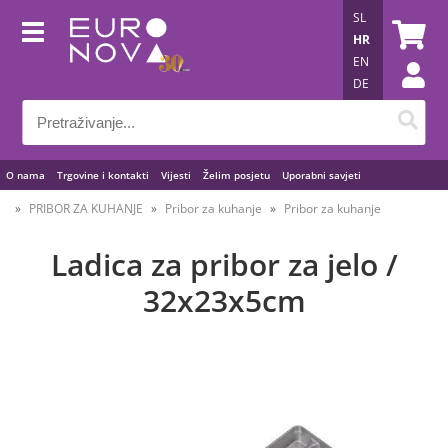
SL
HR
EN
DE
O nama
Trgovine i kontakti
Vijesti
Želim posjetu
Uporabni savjeti
PRIBOR ZA KUHANJE
Pribor za kuhanje
Pribor za kuhanje
Ladica za pribor za jelo /
32x23x5cm