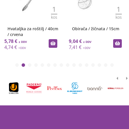
1
1
kos
kos
Hvataljka za roštilj / 40cm
Obirača / žičnata / 15cm
/ crvena
5,78 €
9,04 €
4,74 €
7,41 €