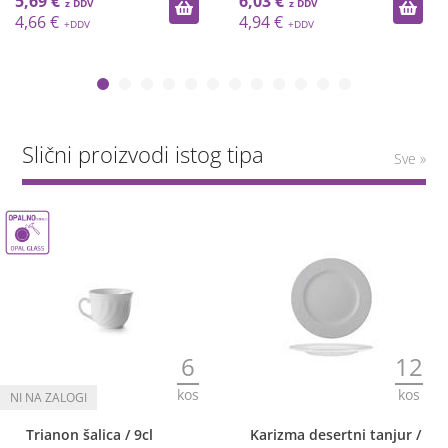
5,69 €
6,03 €
4,66 €
4,94 €
Slični proizvodi istog tipa
Sve »
6
12
kos
kos
Trianon šalica / 9cl
Karizma desertni tanjur /