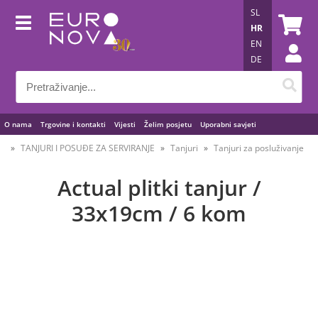
SL
HR
EN
DE
O nama
Trgovine i kontakti
Vijesti
Želim posjetu
Uporabni savjeti
TANJURI I POSUĐE ZA SERVIRANJE
Tanjuri
Tanjuri za posluživanje
Actual plitki tanjur /
33x19cm / 6 kom