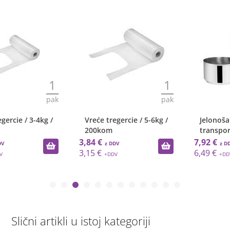
1
1
pak
kos
Vreće tregercie / 5-6kg /
Jelonoša posuda za
200kom
transport / 1.5L+0.9L
3,84 €
7,92 €
3,15 €
6,49 €
Slični artikli u istoj kategoriji