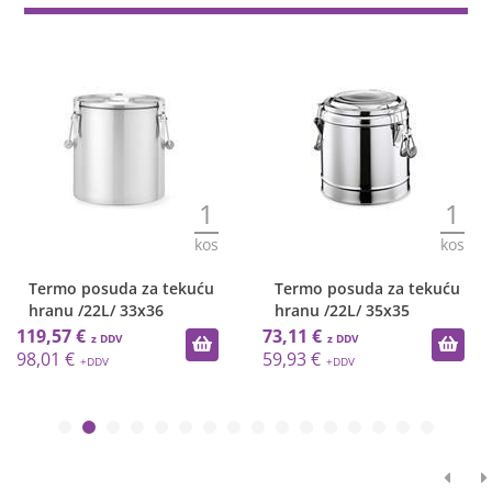
1
1
kos
kos
Termo posuda za tekuću
Transportna kolica /
hranu /22L/ 35x35
90x55x92cm
73,11 €
183,46 €
59,93 €
150,38 €