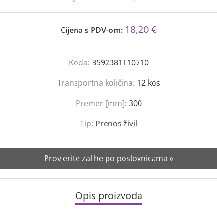
18,20 €
Cijena s PDV-om:
Koda:
8592381110710
Transportna količina:
12
kos
Premer [mm]:
300
Tip:
Prenos živil
Provjerite zalihe po poslovnicama »
Opis proizvoda