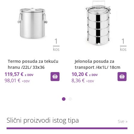
1
1
kos
kos
Termo posuda za tekuću
Jelonoša posuda za
hranu /22L/ 33x36
transport /4x1L/ 18cm
119,57 €
10,20 €
98,01 €
8,36 €
Slični proizvodi istog tipa
Sve »