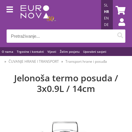
SL
HR
EN
DE
O nama
Trgovine i kontakti
Vijesti
Želim posjetu
Uporabni savjeti
ČUVANJE HRANE I TRANSPORT
Transport hrane i posuđa
Jelonoša termo posuda /
3x0.9L / 14cm