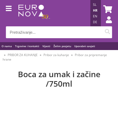
SL
HR
EN
DE
O nama
Trgovine i kontakti
Vijesti
Želim posjetu
Uporabni savjeti
PRIBOR ZA KUHANJE
Pribor za kuhanje
Pribor za pripremanje
hrane
Boca za umak i začine
/750ml