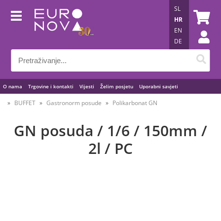
SL
HR
EN
DE
O nama
Trgovine i kontakti
Vijesti
Želim posjetu
Uporabni savjeti
BUFFET
Gastronorm posude
Polikarbonat GN
GN posuda / 1/6 / 150mm /
2l / PC