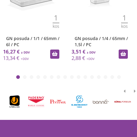
1
1
s
kos
ko
/
GN posuda / 1/4 / 65mm /
GN posuda / 1/3 / 100mm
1,5l / PC
3l / PC
3,51 €
6,84 €
2,88 €
5,61 €