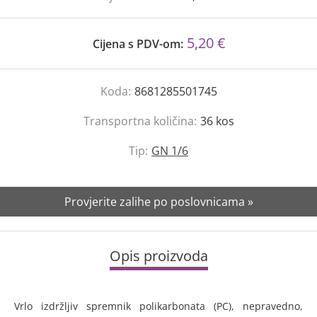
5,20 €
Cijena s PDV-om:
Koda:
8681285501745
Transportna količina:
36
kos
Tip:
GN 1/6
Provjerite zalihe po poslovnicama »
Opis proizvoda
Vrlo izdržljiv spremnik polikarbonata (PC), nepravedno,