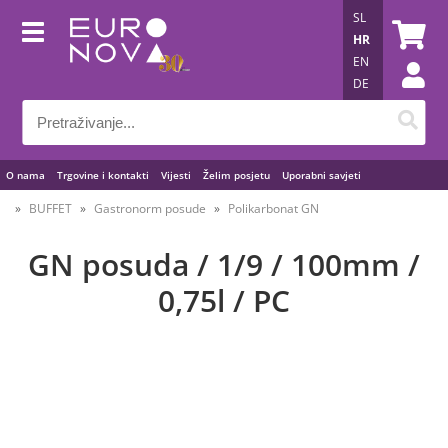
SL
HR
EN
DE
O nama
Trgovine i kontakti
Vijesti
Želim posjetu
Uporabni savjeti
BUFFET
Gastronorm posude
Polikarbonat GN
GN posuda / 1/9 / 100mm /
0,75l / PC