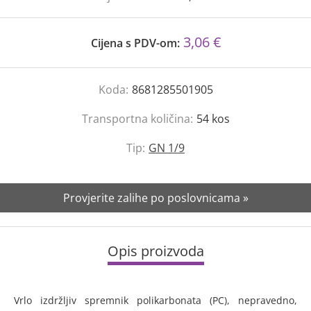
3,06 €
Cijena s PDV-om:
Koda:
8681285501905
Transportna količina:
54
kos
Tip:
GN 1/9
Provjerite zalihe po poslovnicama »
Opis proizvoda
Vrlo izdržljiv spremnik polikarbonata (PC), nepravedno,