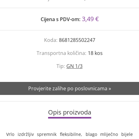
3,49 €
Cijena s PDV-om:
Koda:
8681285502247
Transportna količina:
18
kos
Tip:
GN 1/3
Provjerite zalihe po poslovnicama »
Opis proizvoda
Vrlo izdržljiv spremnik fleksibilne, blago mliječno bijele