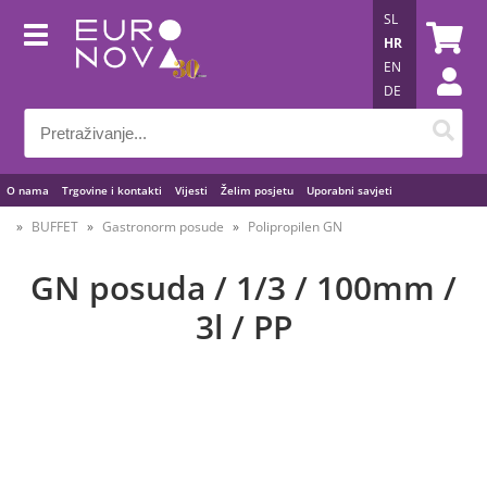
SL
HR
EN
DE
O nama
Trgovine i kontakti
Vijesti
Želim posjetu
Uporabni savjeti
BUFFET
Gastronorm posude
Polipropilen GN
GN posuda / 1/3 / 100mm /
3l / PP