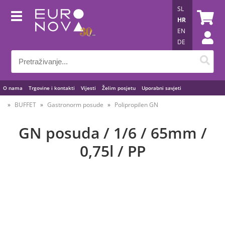
SL
HR
EN
DE
O nama
Trgovine i kontakti
Vijesti
Želim posjetu
Uporabni savjeti
BUFFET
Gastronorm posude
Polipropilen GN
GN posuda / 1/6 / 65mm /
0,75l / PP