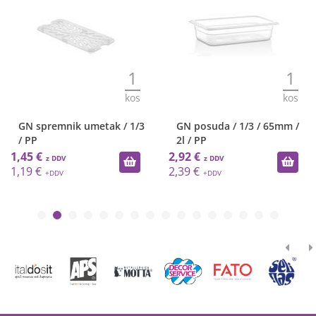
1
1
kos
kos
GN spremnik umetak / 1/3
GN posuda / 1/3 / 65mm /
/ PP
2l / PP
1,45 €
2,92 €
1,19 €
2,39 €