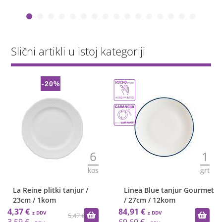
Slični artikli u istoj kategoriji
-20%
6
1
kos
grt
La Reine plitki tanjur /
Linea Blue tanjur Gourmet
23cm / 1kom
/ 27cm / 12kom
4,37 €
84,91 €
5,47 €