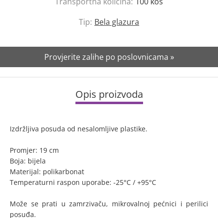
Transportna količina:
100
kos
Tip:
Bela glazura
Provjerite zalihe po poslovnicama »
Opis proizvoda
Izdržljiva posuda od nesalomljive plastike.
Promjer: 19 cm
Boja: bijela
Materijal: polikarbonat
Temperaturni raspon uporabe: -25°C / +95°C
Može se prati u zamrzivaču, mikrovalnoj pećnici i perilici
posuđa.