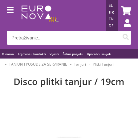
SL
HR
EN
DE
O nama
Trgovine i kontakti
Vijesti
Želim posjetu
Uporabni savjeti
TANJURI I POSUĐE ZA SERVIRANJE
Tanjuri
Plitki Tanjuri
Disco plitki tanjur / 19cm