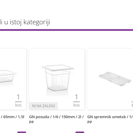
li u istoj kategoriji
1
1
kos
kos
 / 65mm / 1,5l
GN posuda / 1/6 / 150mm / 2l /
GN spremnik umetak / 1/
PP
PP