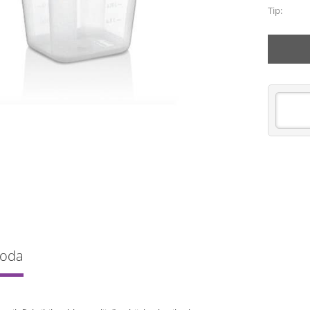
Tip:
voda