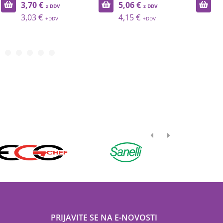
3,70 €
5,06 €
2
3,03 €
4,15 €
2
PRIJAVITE SE NA E-NOVOSTI