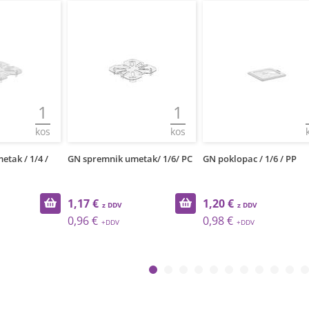
1
1
kos
kos
tak / 1/4 /
GN spremnik umetak/ 1/6/ PC
GN poklopac / 1/6 / PP
1,17 €
1,20 €
0,96 €
0,98 €