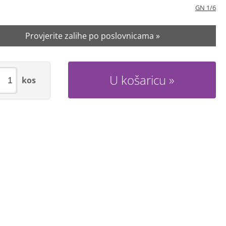
GN 1/6
Provjerite zalihe po poslovnicama »
U košaricu
kos