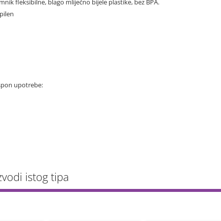
emnik fleksibilne, blago mliječno bijele plastike, bez BPA.
pilen
spon upotrebe:
zvodi istog tipa