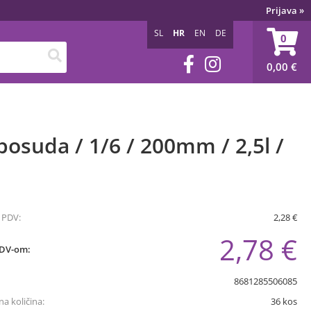
Prijava
»
SL
HR
EN
DE
0
0,00
€
osuda / 1/6 / 200mm / 2,5l /
 PDV:
2,28 €
2,78 €
PDV-om:
8681285506085
a količina:
36
kos