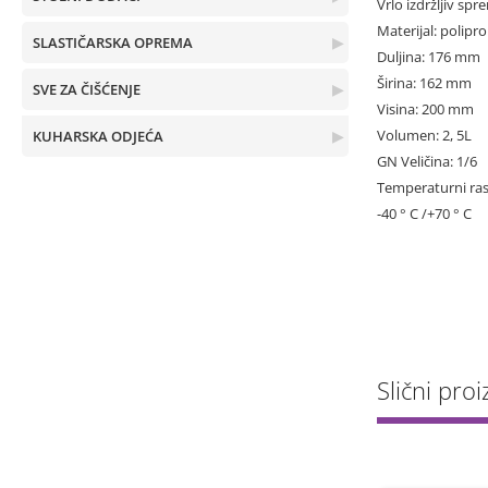
Vrlo izdržljiv spr
Materijal: polipro
SLASTIČARSKA OPREMA
▶
Duljina: 176 mm
Širina: 162 mm
SVE ZA ČIŠĆENJE
▶
Visina: 200 mm
Volumen: 2, 5L
KUHARSKA ODJEĆA
▶
GN Veličina: 1/6
Temperaturni ra
-40 ° C /+70 ° C
Slični proi