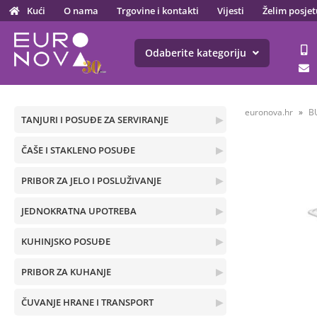
Kući
O nama
Trgovine i kontakti
Vijesti
Želim posjet
Odaberite kategoriju
euronova.hr
B
TANJURI I POSUĐE ZA SERVIRANJE
▶
ČAŠE I STAKLENO POSUĐE
▶
PRIBOR ZA JELO I POSLUŽIVANJE
▶
JEDNOKRATNA UPOTREBA
▶
KUHINJSKO POSUĐE
▶
PRIBOR ZA KUHANJE
▶
ČUVANJE HRANE I TRANSPORT
▶