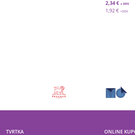
€
7,39 €
2,34 €
€
6,06 €
1,92 €
TVRTKA
ONLINE KUP