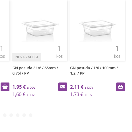
1
1
1
kos
kos
kos
GN posuda / 1/6 / 65mm /
GN posuda / 1/6 / 100mm /
GN
0,75l / PP
1,2l / PP
1,95 €
2,11 €
2
1,60 €
1,73 €
1