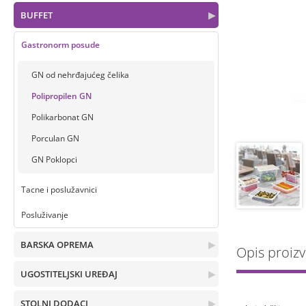
BUFFET
▶
Gastronorm posude
GN od nehrđajućeg čelika
Polipropilen GN
Polikarbonat GN
Porculan GN
GN Poklopci
Tacne i poslužavnici
Posluživanje
BARSKA OPREMA
▶
Opis proiz
UGOSTITELJSKI UREĐAJ
▶
STOLNI DODACI
▶