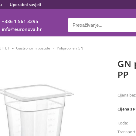
u
Uporabni savjeti
+386 1 561 3295
info
euronova.hr
UFFET
Gastronorm posude
Polipropilen GN
GN p
PP
Cijena bez
Cijena s 
Koda:
Transportn