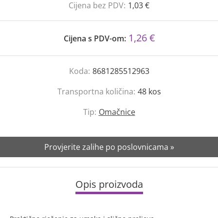
Cijena bez PDV:
1,03 €
1,26 €
Cijena s PDV-om:
Koda:
8681285512963
Transportna količina:
48
kos
Tip:
Omačnice
Provjerite zalihe po poslovnicama »
Opis proizvoda