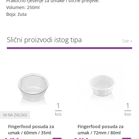
Praktično rješenje za umake i slične preljeve.
Volumen: 250ml
Boja: žuta
Slični proizvodi istog tipa
Sve »
1
1
kos
kos
Fingerfood posuda za
Fingerfood posuda za
umak / 60mm / 35ml
umak / 72mm / 80ml