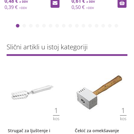
0,48 €
0,61 €
0,39 €
0,50 €
Slični artikli u istoj kategoriji
1
1
kos
kos
Strugač za ljuštenje i
Čekić za omekšavanje