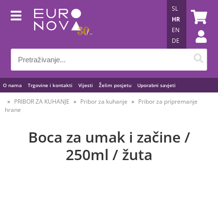
SL
HR
EN
DE
O nama
Trgovine i kontakti
Vijesti
Želim posjetu
Uporabni savjeti
PRIBOR ZA KUHANJE
Pribor za kuhanje
Pribor za pripremanje
hrane
Boca za umak i začine /
250ml / žuta