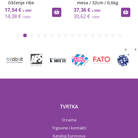
čiščenje ribe
mesa / 32cm / 0,6kg
17,54 €
37,36 €
14,38 €
30,62 €
TVRTKA
O nama
Trgovine i kontakti
Katalog Euronova