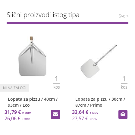
Slični proizvodi istog tipa
Sve »
1
1
kos
kos
za pizzu / 40cm /
Lopata za pizzu / 30cm /
Lopata 
 Eco
87cm / Primo
106cm
33,64 €
33,87 €
27,57 €
27,76 €