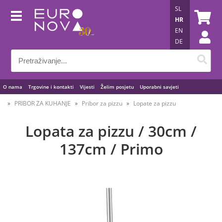
SL
HR
EN
DE
O nama
Trgovine i kontakti
Vijesti
Želim posjetu
Uporabni savjeti
PRIBOR ZA KUHANJE
Pribor za pizzu
Lopate za pizzu
Lopata za pizzu / 30cm /
137cm / Primo