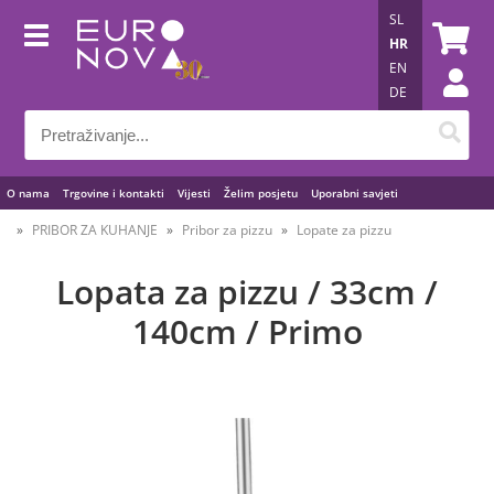
SL
HR
EN
DE
O nama
Trgovine i kontakti
Vijesti
Želim posjetu
Uporabni savjeti
PRIBOR ZA KUHANJE
Pribor za pizzu
Lopate za pizzu
Lopata za pizzu / 33cm /
140cm / Primo