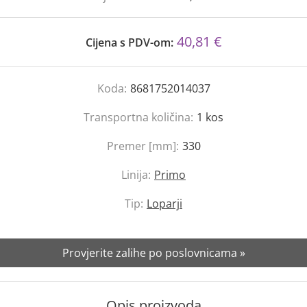
40,81 €
Cijena s PDV-om:
Koda:
8681752014037
Transportna količina:
1
kos
Premer [mm]:
330
Linija:
Primo
Tip:
Loparji
Provjerite zalihe po poslovnicama »
Opis proizvoda