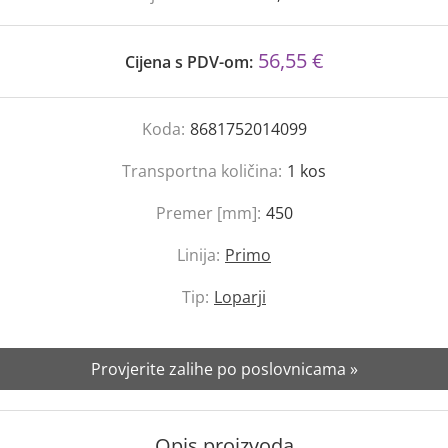
56,55 €
Cijena s PDV-om:
Koda:
8681752014099
Transportna količina:
1
kos
Premer [mm]:
450
Linija:
Primo
Tip:
Loparji
Provjerite zalihe po poslovnicama »
Opis proizvoda