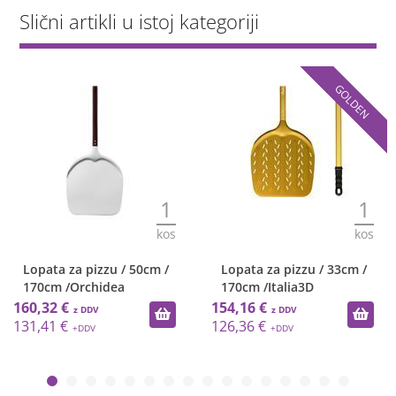
Slični artikli u istoj kategoriji
GOLDEN
1
1
kos
kos
 50cm /
Lopata za pizzu / 33cm /
Lopata za pizzu /
170cm /Italia3D
170cm / Mastrop
154,16 €
77,65 €
126,36 €
63,65 €