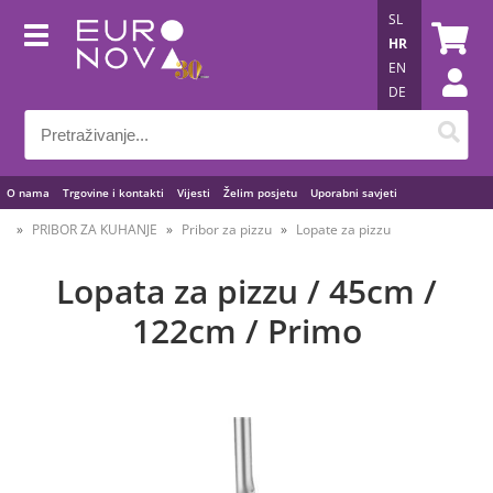
SL
HR
EN
DE
O nama
Trgovine i kontakti
Vijesti
Želim posjetu
Uporabni savjeti
PRIBOR ZA KUHANJE
Pribor za pizzu
Lopate za pizzu
Lopata za pizzu / 45cm /
122cm / Primo