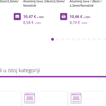
/24cm/2,5mm/
Aluminij tava / 26cm /
Aluminij tava /28cm/2,
2,2mm/Nonstick
Nonstick
10,66 €
10,75 €
8,74 €
8,81 €
li u istoj kategoriji