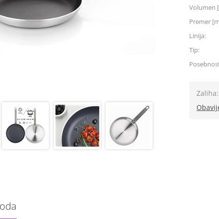
Volumen [
Premer [
Linija:
Tip:
Posebnost
Zaliha:
Obavij
voda