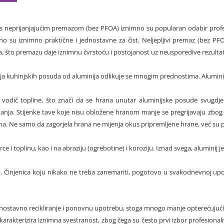
 s neprijanjajućim premazom (bez PFOA) iznimno su popularan odabir prof
edno su iznimno praktične i jednostavne za čist. Neljepljivi premaz (be
, što premazu daje iznimnu čvrstoću i postojanost uz neusporedive rezultate 
ija kuhinjskih posuda od aluminija odlikuje se mnogim prednostima. Aluminij 
 vodič topline, što znači da se hrana unutar aluminijske posude svugdj
nja. Stijenke tave koje nisu obložene hranom manje se pregrijavaju zbog d
a. Ne samo da zagorjela hrana ne mijenja okus pripremljene hrane, već su pr
ce i toplinu, kao i na abraziju (ogrebotine) i koroziju. Iznad svega, aluminij 
a. Činjenica koju nikako ne treba zanemariti, pogotovo u svakodnevnoj upot
ednostavno recikliranje i ponovnu upotrebu, stoga mnogo manje opterećujući
karakterizira iznimna svestranost, zbog čega su često prvi izbor profesiona