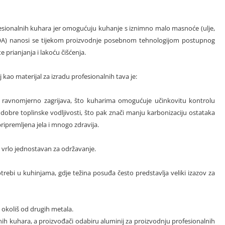
esionalnih kuhara jer omogućuju kuhanje s iznimno malo masnoće (ulje,
z PFOA) nanosi se tijekom proizvodnje posebnom tehnologijom postupnog
prianjanja i lakoću čišćenja.
kao materijal za izradu profesionalnih tava je:
e ravnomjerno zagrijava, što kuharima omogućuje učinkovitu kontrolu
obre toplinske vodljivosti, što pak znači manju karbonizaciju ostataka
ipremljena jela i mnogo zdravija.
je vrlo jednostavan za održavanje.
rebi u kuhinjama, gdje težina posuđa često predstavlja veliki izazov za
 okoliš od drugih metala.
lnih kuhara, a proizvođači odabiru aluminij za proizvodnju profesionalnih