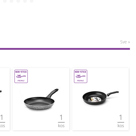
Sve »
1
1
1
kos
kos
kos