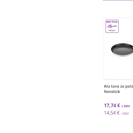
1
1
kos
kos
ij tava / 28cm / 3mm /
Wok aluminij / 26cm / 3mm /
Alu tava za pala
ck
Nonstick
Nonstick
 €
29,33 €
17,74 €
 €
24,04 €
14,54 €