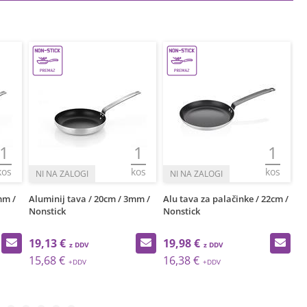
1
1
1
kos
kos
kos
mm /
Aluminij tava / 20cm / 3mm /
Alu tava za palačinke / 22cm /
Al
Nonstick
Nonstick
No
19,13 €
19,98 €
2
15,68 €
16,38 €
1