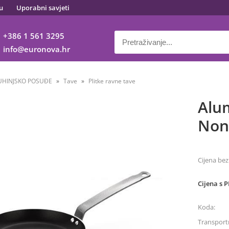
u
Uporabni savjeti
+386 1 561 3295
info
euronova.hr
UHINJSKO POSUĐE
Tave
Plitke ravne tave
Alu
Non
Cijena bez
Cijena s 
Koda:
Transportn