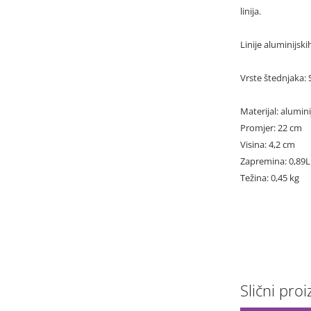
linija.
Linije aluminijsk
Vrste štednjaka: 
Materijal: alumini
Promjer: 22 cm
Visina: 4,2 cm
Zapremina: 0,89L
Težina: 0,45 kg
Slični proiz