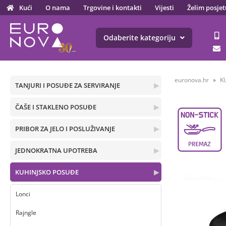
Kući
O nama
Trgovine i kontakti
Vijesti
Želim posjet
Odaberite kategoriju
euronova.hr
K
TANJURI I POSUĐE ZA SERVIRANJE
▶
ČAŠE I STAKLENO POSUĐE
▶
PRIBOR ZA JELO I POSLUŽIVANJE
▶
JEDNOKRATNA UPOTREBA
▶
KUHINJSKO POSUĐE
▶
Lonci
Rajngle