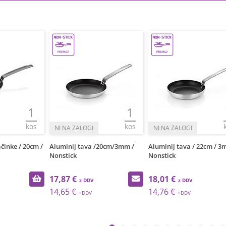
1
1
kos
kos
činke / 20cm /
Aluminij tava /20cm/3mm /
Aluminij tava / 22cm / 3
Nonstick
Nonstick
17,87 €
18,01 €
14,65 €
14,76 €