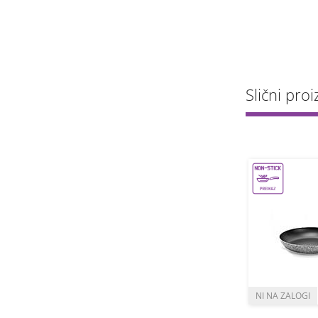
Slični proi
1
1
kos
kos