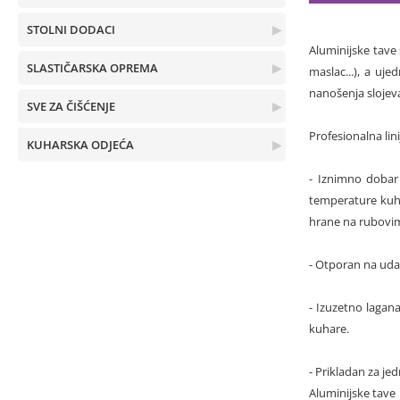
STOLNI DODACI
▶
Aluminijske tave
SLASTIČARSKA OPREMA
▶
maslac...), a uj
nanošenja slojeva
SVE ZA ČIŠĆENJE
▶
Profesionalna lin
KUHARSKA ODJEĆA
▶
- Iznimno dobar
temperature kuha
hrane na rubovim
- Otporan na udar
- Izuzetno lagan
kuhare.
- Prikladan za j
Aluminijske tave 