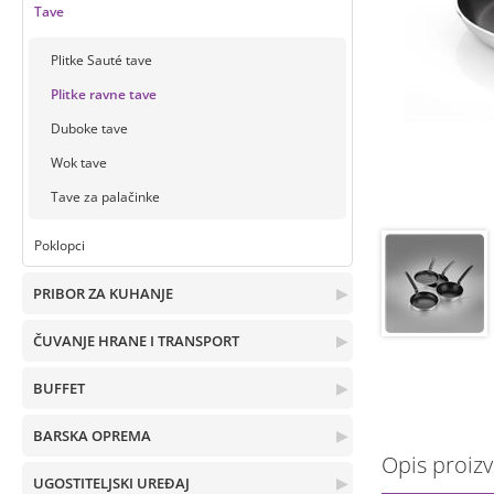
Tave
Plitke Sauté tave
Plitke ravne tave
Duboke tave
Wok tave
Tave za palačinke
Poklopci
PRIBOR ZA KUHANJE
▶
ČUVANJE HRANE I TRANSPORT
▶
BUFFET
▶
BARSKA OPREMA
▶
Opis proiz
UGOSTITELJSKI UREĐAJ
▶