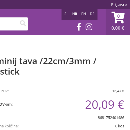
Prijava
»
SL
HR
EN
DE
0
0,00
€
minij tava /22cm/3mm /
stick
 PDV:
16,47 €
20,09 €
PDV-om:
8681752401486
a količina:
6
kos