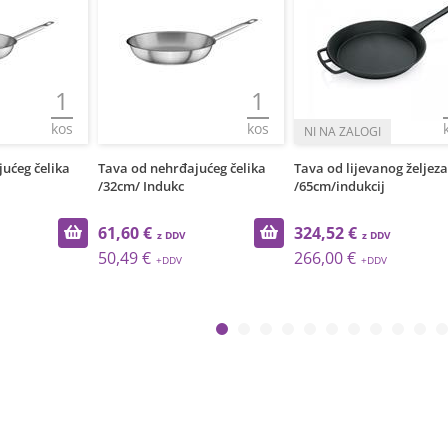
1
1
kos
kos
ućeg čelika
Tava od lijevanog željeza
Tava od lijevanog
/65cm/indukcij
željeza/25cm/Indukcija
324,52 €
19,13 €
266,00 €
15,68 €