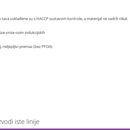
ih tava usklađene su s HACCP sustavom kontrole, a materijal ne sadrži nikal.
Sve vrste osim indukcijskih
j, neljepljivi premaz (bez PFOA)
vodi iste linije