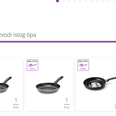
zvodi istog tipa
1
1
kos
kos