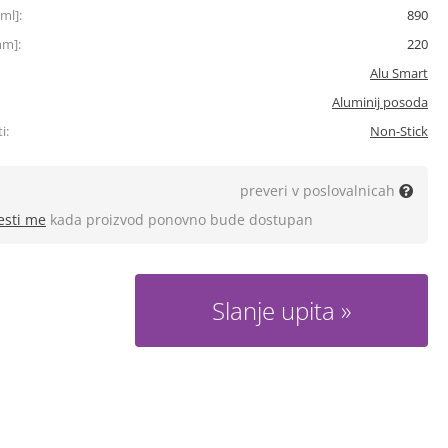
ml]:
890
mm]:
220
Alu Smart
Aluminij posoda
i:
Non-Stick
preveri v poslovalnicah
esti me
kada proizvod ponovno bude dostupan
Slanje upita