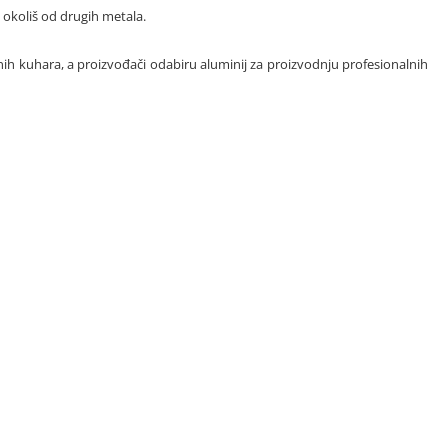
 okoliš od drugih metala.
lnih kuhara, a proizvođači odabiru aluminij za proizvodnju profesionalnih