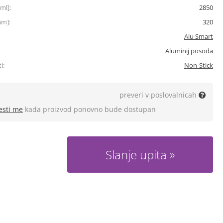
ml]:
2850
mm]:
320
Alu Smart
Aluminij posoda
i:
Non-Stick
preveri v poslovalnicah
esti me
kada proizvod ponovno bude dostupan
Slanje upita