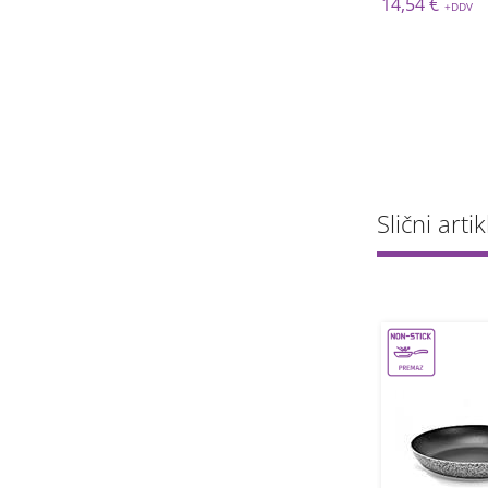
 €
23,70 €
14,54 €
Slični artik