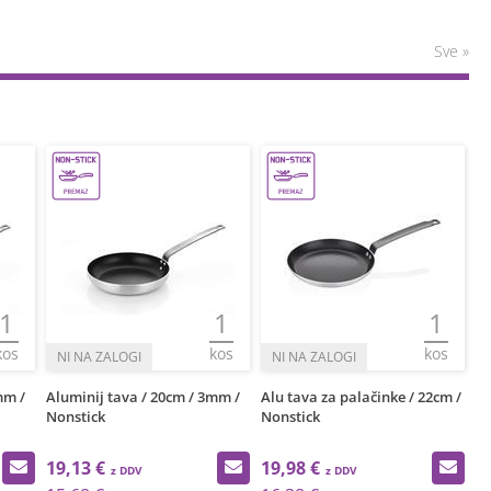
Sve »
1
1
1
kos
kos
kos
mm /
Aluminij tava / 20cm / 3mm /
Alu tava za palačinke / 22cm /
Al
Nonstick
Nonstick
No
19,13 €
19,98 €
2