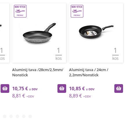
1
1
1
kos
kos
kos
5mm/
Aluminij tava / 24cm /
Aluminij tava / 28cm /
Al
2,2mm/Nonstick
2,2mm/Nonstick
No
10,85 €
12,60 €
1
8,89 €
10,33 €
1