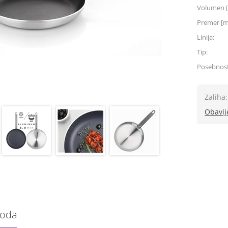
Volumen [
Premer [
Linija:
Tip:
Posebnost
Zaliha:
Obavij
voda