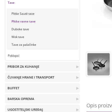
Tave
Plitke Sauté tave
Plitke ravne tave
Duboke tave
Wok tave
Tave za palačinke
Poklopci
PRIBOR ZA KUHANJE
▶
ČUVANJE HRANE I TRANSPORT
▶
BUFFET
▶
BARSKA OPREMA
▶
Opis proiz
UGOSTITELJSKI UREĐAJ
▶