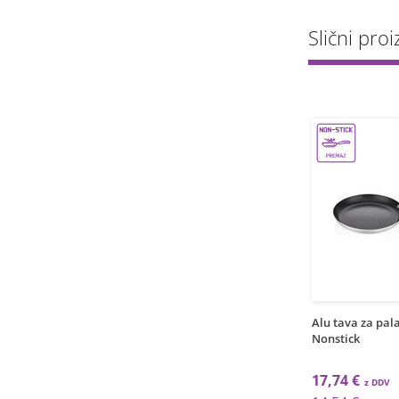
Slični proiz
1
1
kos
kos
ij tava /28cm/3mm /
Aluminij tava / 28cm / 3mm /
Alu tava za pala
ck
Nonstick
Nonstick
 €
28,91 €
17,74 €