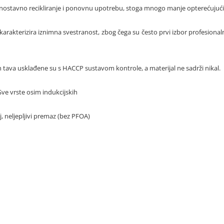
ednostavno recikliranje i ponovnu upotrebu, stoga mnogo manje opterećujući
karakterizira iznimna svestranost, zbog čega su često prvi izbor profesiona
ih tava usklađene su s HACCP sustavom kontrole, a materijal ne sadrži nikal.
Sve vrste osim indukcijskih
j, neljepljivi premaz (bez PFOA)