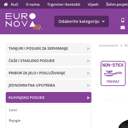
Kući
O nama
Trgovine i kontakti
Vijesti
Želim posjet
Odaberite kategoriju
euronova.hr
K
TANJURI I POSUĐE ZA SERVIRANJE
▶
ČAŠE I STAKLENO POSUĐE
▶
PRIBOR ZA JELO I POSLUŽIVANJE
▶
JEDNOKRATNA UPOTREBA
▶
KUHINJSKO POSUĐE
▶
Lonci
Rajngle