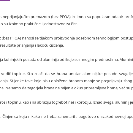
 s neprijanjajućim premazom (bez PFOA) iznimno su popularan odabir prof
dno su iznimno praktične i jednostavne za čist.
az (bez PFOA) nanosi se tijekom proizvodnje posebnom tehnologijom postup
ezultate prianjanja i lakoću čišćenja.
ija kuhinjskih posuda od aluminija odlikuje se mnogim prednostima. Aluminij 
 vodič topline, što znači da se hrana unutar aluminijske posude svugdj
nja. Stijenke tave koje nisu obložene hranom manje se pregrijavaju zbog d
a. Ne samo da zagorjela hrana ne mijenja okus pripremljene hrane, već su pr
ce i toplinu, kao i na abraziju (ogrebotine) i koroziju. Iznad svega, aluminij 
a. Činjenica koju nikako ne treba zanemariti, pogotovo u svakodnevnoj upot