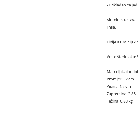
- Prikladan za j
Aluminijske tave 
linija.
Linije aluminijsk
Vrste štednjaka: 
Materijal: alumini
Promjer: 32 cm
Visina: 4,7 cm
Zapremina: 2,85L
Težina: 0,88 kg