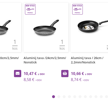
1
1
kos
kos
/24cm/2,5mm/
Aluminij tava / 26cm /
Aluminij tava /28cm/2,
2,2mm/Nonstick
Nonstick
10,66 €
10,75 €
8,74 €
8,81 €