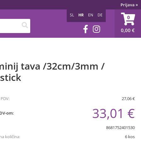
Prijava
»
SL
HR
EN
DE
0
0,00
€
minij tava /32cm/3mm /
stick
 PDV:
27,06 €
33,01 €
PDV-om:
8681752401530
a količina:
6
kos