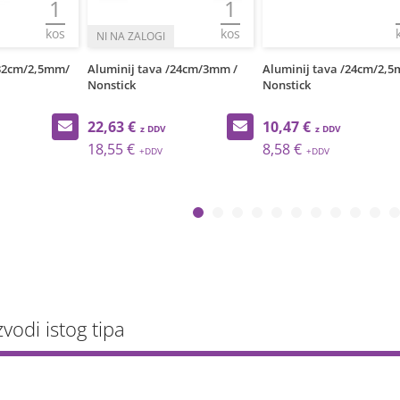
1
1
kos
kos
/24cm/3mm /
Aluminij tava /24cm/2,5mm/
Aluminij tava /28cm/3m
Nonstick
Nonstick
10,47 €
28,04 €
8,58 €
22,98 €
zvodi istog tipa