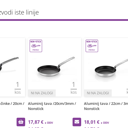
vodi iste linije
1
1
kos
kos
činke / 20cm /
Aluminij tava /20cm/3mm /
Aluminij tava / 22cm / 3
Nonstick
Nonstick
17,87 €
18,01 €