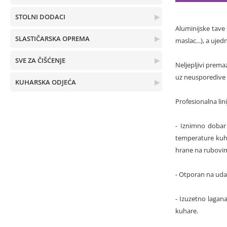
STOLNI DODACI
▶
Aluminijske tave
SLASTIČARSKA OPREMA
▶
maslac...), a uje
SVE ZA ČIŠĆENJE
▶
Neljepljivi prem
uz neusporedive r
KUHARSKA ODJEĆA
▶
Profesionalna lin
- Iznimno dobar
temperature kuha
hrane na rubovim
- Otporan na udar
- Izuzetno lagan
kuhare.