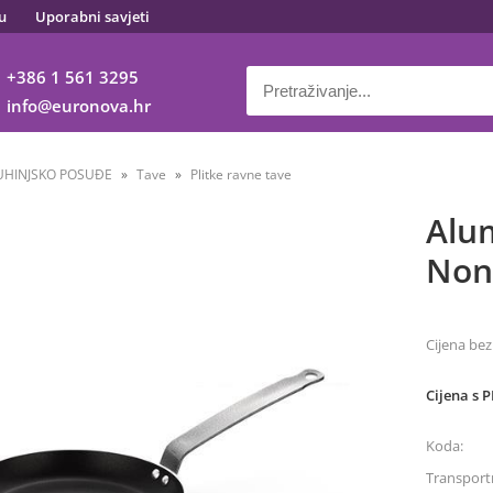
u
Uporabni savjeti
+386 1 561 3295
info
euronova.hr
UHINJSKO POSUĐE
Tave
Plitke ravne tave
Alu
Non
Cijena bez
Cijena s 
Koda:
Transportn