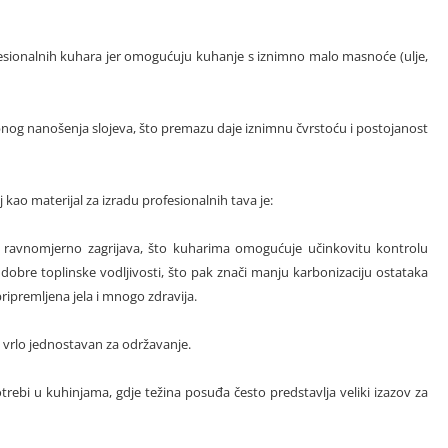
esionalnih kuhara jer omogućuju kuhanje s iznimno malo masnoće (ulje,
nog nanošenja slojeva, što premazu daje iznimnu čvrstoću i postojanost
kao materijal za izradu profesionalnih tava je:
e ravnomjerno zagrijava, što kuharima omogućuje učinkovitu kontrolu
obre toplinske vodljivosti, što pak znači manju karbonizaciju ostataka
ipremljena jela i mnogo zdravija.
je vrlo jednostavan za održavanje.
rebi u kuhinjama, gdje težina posuđa često predstavlja veliki izazov za