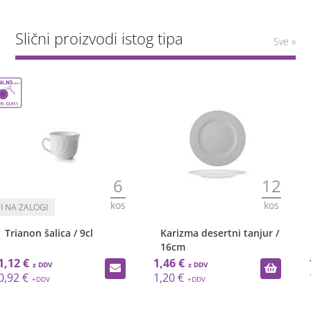
Slični proizvodi istog tipa
Sve »
-35%
12
6
kos
kos
Karizma desertni tanjur /
La Reine tanjurič / za 20cl /
16cm
1kom
1,46 €
1,62 €
2,49 €
1,20 €
1,33 €