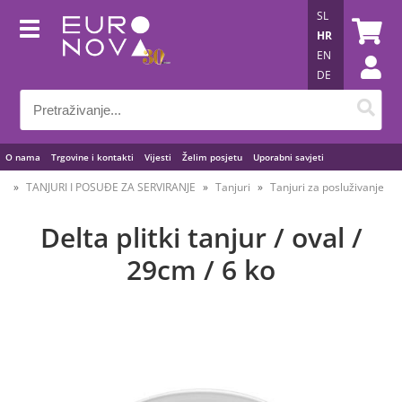
SL
HR
EN
DE
O nama
Trgovine i kontakti
Vijesti
Želim posjetu
Uporabni savjeti
TANJURI I POSUĐE ZA SERVIRANJE
Tanjuri
Tanjuri za posluživanje
Delta plitki tanjur / oval /
29cm / 6 ko