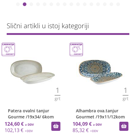
Slični artikli u istoj kategoriji
1
1
grt
grt
r
Alhambra ova.tanjur
Patera Ocean pl.tan
kom
Gourmet /19x11/12kom
Vago / 24cm
104,09 €
6,47 €
85,32 €
5,30 €