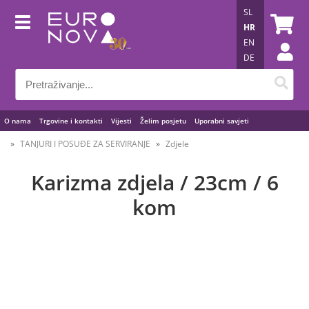
SL
HR
EN
DE
O nama
Trgovine i kontakti
Vijesti
Želim posjetu
Uporabni savjeti
TANJURI I POSUĐE ZA SERVIRANJE
Zdjele
Karizma zdjela / 23cm / 6
kom