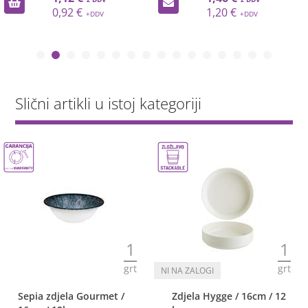
0,92 €
1,20 €
Slični artikli u istoj kategoriji
1
1
grt
grt
Sepia zdjela Gourmet /
Zdjela Hygge / 16cm / 12