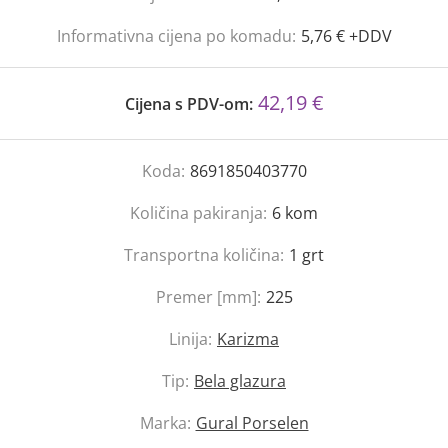
Informativna cijena po komadu:
5,76 € +DDV
42,19 €
Cijena s PDV-om:
Koda:
8691850403770
Količina pakiranja:
6
kom
Transportna količina:
1
grt
Premer [mm]:
225
Linija:
Karizma
Tip:
Bela glazura
Marka:
Gural Porselen