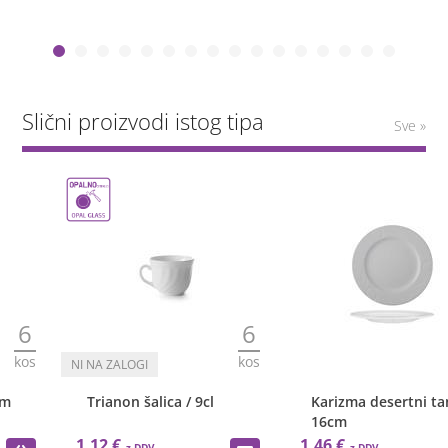
Slični proizvodi istog tipa
Sve »
6
12
kos
kos
Trianon šalica / 9cl
Karizma desertni tanjur /
16cm
1,12 €
1,46 €