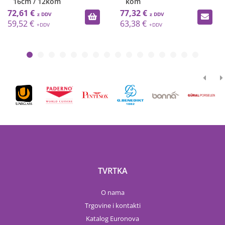
16cm / 12kom
kom
72,61 €
77,32 €
59,52 €
63,38 €
TVRTKA
O nama
Trgovine i kontakti
Katalog Euronova