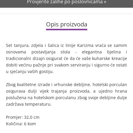
Provjerite zalihe po poslovnicama »
Opis proizvoda
Set tanjura, zdjela i šalica iz linije Karizma vraća se samim
osnovama postavljanja stola - elegantna bjelina i
tradicionalni dizajn osigurat će da će vaše kuharske kreacije
dobiti većinu pažnje pri svakom serviranju i sigurno će ostati
u sjećanju vaših gostiju.
Zbog kvalitetne izrade i vrhunske debljine, hotelski porculan
osigurava dulji vijek trajanja proizvoda, a ujedno hrana
poslužena na hotelskom porculanu zbog svoje debljine dulje
zadržava temperaturu.
Promjer: 32,0 cm
Količina: 6 kom