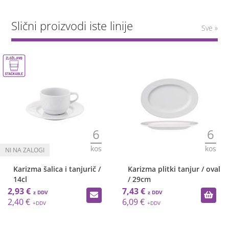
Slični proizvodi iste linije
Sve »
6
6
kos
kos
Karizma šalica i tanjurič /
Karizma plitki tanjur / oval
14cl
/ 29cm
2,93 €
7,43 €
2,40 €
6,09 €