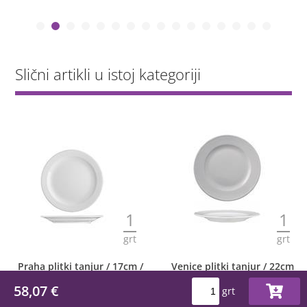
Slični artikli u istoj kategoriji
1
1
grt
grt
Praha plitki tanjur / 17cm /
Venice plitki tanjur / 22cm
6 kom
/ 12 kom
58,07 €
grt
16,48 €
42,02 €