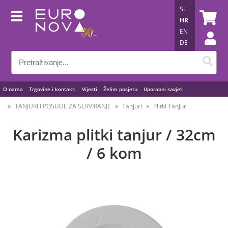
SL
HR
EN
DE
O nama
Trgovine i kontakti
Vijesti
Želim posjetu
Uporabni savjeti
TANJURI I POSUĐE ZA SERVIRANJE
Tanjuri
Plitki Tanjuri
Karizma plitki tanjur / 32cm
/ 6 kom