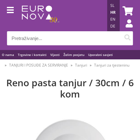
SL
HR
EN
DE
O nama
Trgovine i kontakti
Vijesti
Želim posjetu
Uporabni savjeti
TANJURI I POSUĐE ZA SERVIRANJE
Tanjuri
Tanjuri za tjesteninu
Reno pasta tanjur / 30cm / 6
kom