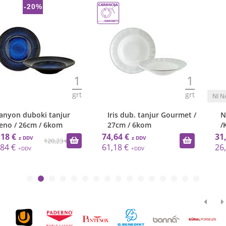
1
1
grt
grt
Iris dub. tanjur Gourmet /
Napoli tanjur za tjesteninu
27cm / 6kom
/K-Bowl/15cm
74,64 €
31,74 €
61,18 €
26,02 €