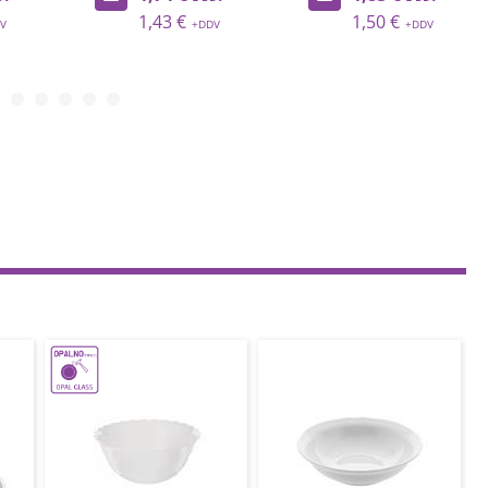
1,43 €
1,50 €
1