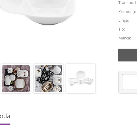
Transportn
Premer [
Linija:
Tip:
Marka:
voda