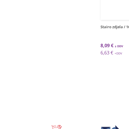
1
1
grt
grt
 zdjela / 20cm / 6 kom
Stairo zdjela / 16cm / 6kom
Venice zdjela / 
 €
8,09 €
71,14 €
 €
6,63 €
58,31 €