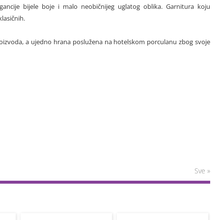
egancije bijele boje i malo neobičnijeg uglatog oblika. Garnitura koju
lasičnih.
a proizvoda, a ujedno hrana poslužena na hotelskom porculanu zbog svoje
Sve »