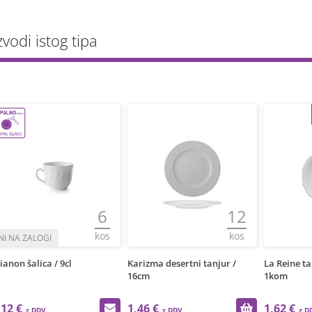
zvodi istog tipa
-35%
6
12
kos
kos
 9cl
Karizma desertni tanjur /
La Reine tanjurič / za 20cl
16cm
1kom
2,49 €
1,46 €
1,62 €