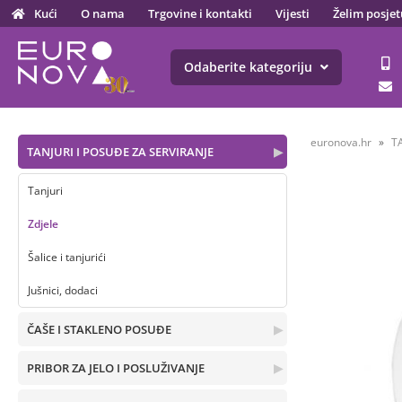
Kući
O nama
Trgovine i kontakti
Vijesti
Želim posjet
Odaberite kategoriju
euronova.hr
T
TANJURI I POSUĐE ZA SERVIRANJE
▶
Tanjuri
Zdjele
Šalice i tanjurići
Jušnici, dodaci
ČAŠE I STAKLENO POSUĐE
▶
PRIBOR ZA JELO I POSLUŽIVANJE
▶