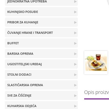
JEDNOKRATNA UPOTREBA
▶
KUHINJSKO POSUĐE
▶
PRIBOR ZA KUHANJE
▶
ČUVANJE HRANE I TRANSPORT
▶
BUFFET
▶
BARSKA OPREMA
▶
UGOSTITELJSKI UREĐAJ
▶
STOLNI DODACI
▶
SLASTIČARSKA OPREMA
▶
Opis proiz
SVE ZA ČIŠĆENJE
▶
KUHARSKA ODJEĆA
▶