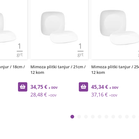
1
1
grt
grt
njur / 18cm /
Mimoza plitki tanjur / 21cm /
Mimoza plitki tanjur / 25
12 kom
12 kom
34,75 €
45,34 €
28,48 €
37,16 €