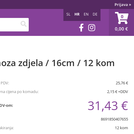
Prijava
»
SL
HR
EN
DE
0
0,00
€
oza zdjela / 16cm / 12 kom
 PDV:
25,76 €
vna cijena po komadu:
2,15 € +DDV
31,43 €
PDV-om:
8691850407655
akiranja:
12
kom