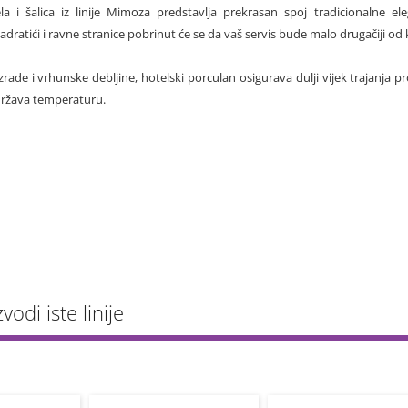
ela i šalica iz linije Mimoza predstavlja prekrasan spoj tradicionalne el
vadratići i ravne stranice pobrinut će se da vaš servis bude malo drugačiji od k
izrade i vrhunske debljine, hotelski porculan osigurava dulji vijek trajanj
adržava temperaturu.
vodi iste linije