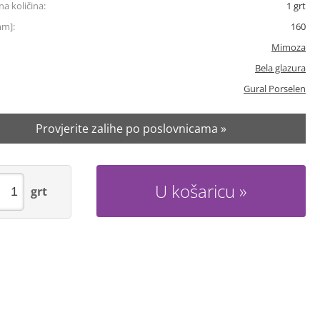
a količina:
1
grt
mm]:
160
Mimoza
Bela glazura
Gural Porselen
Provjerite zalihe po poslovnicama »
U košaricu
grt