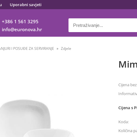
u
Uporabni savjeti
+386 1 561 3295
info
euronova.hr
ANJURI I POSUĐE ZA SERVIRANJE
Zdjele
Mim
Cijena bez
Informati
Cijena s 
Koda:
Količina p