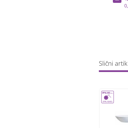
€
0,67 €
0,92 €
Slični artik