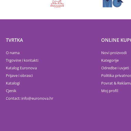
TVRTKA
ONLINE KUP
O nama
Novi proizvodi
Trgovine i kontakti
Kategorije
Katalog Euronova
Odredbe i uvjeti
Prijave i obrasci
Politika privatnos
Katalogi
Povrat & Reklama
Cjenik
Moj profil
Contact:
info
euronova.hr