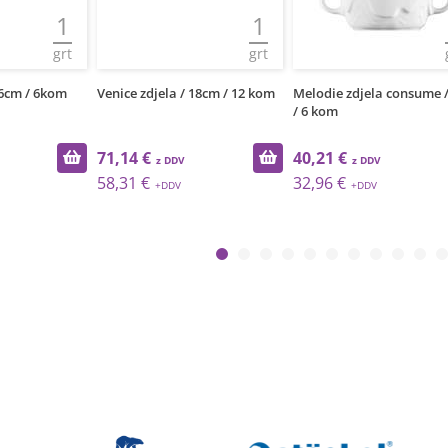
1
1
grt
grt
18cm / 12 kom
Melodie zdjela consume / 32cl
Trianon zdjela / 18cm / 
/ 6 kom
40,21 €
19,68 €
32,96 €
16,13 €