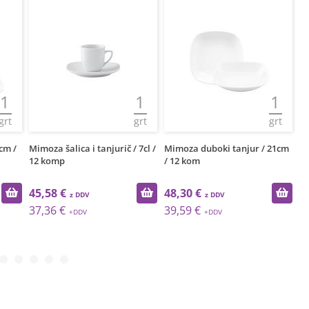
1
1
1
grt
grt
grt
cm /
Mimoza šalica i tanjurič / 7cl /
Mimoza duboki tanjur / 21cm
Mi
12 komp
/ 12 kom
1
45,58 €
48,30 €
5
37,36 €
39,59 €
4