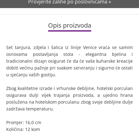
Provjerite zalihe po poslovnicama »
Opis proizvoda
Set tanjura, zdjela i šalica iz linije Venice vraća se samim
osnovama postavljanja stola - elegantna bjelina i
tradicionalni dizajn osigurat će da će vaše kuharske kreacije
dobiti većinu pažnje pri svakom serviranju i sigurno će ostati
u sjećanju vaših gostiju.
Zbog kvalitetne izrade i vrhunske debljine, hotelski porculan
osigurava dulji vijek trajanja proizvoda, a ujedno hrana
poslužena na hotelskom porculanu zbog svoje debljine dulje
zadržava temperaturu.
Promjer: 16,0 cm
Količina: 12 kom