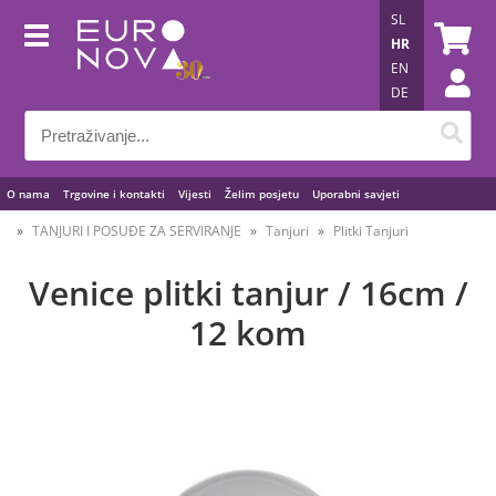
SL
HR
EN
DE
O nama
Trgovine i kontakti
Vijesti
Želim posjetu
Uporabni savjeti
TANJURI I POSUĐE ZA SERVIRANJE
Tanjuri
Plitki Tanjuri
Venice plitki tanjur / 16cm /
12 kom