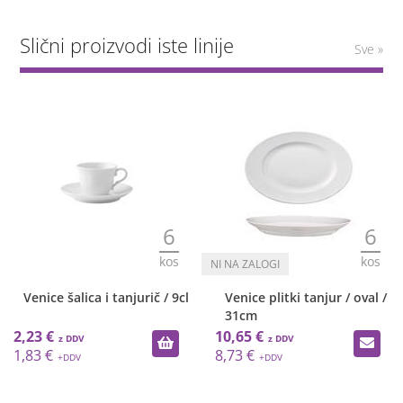
Slični proizvodi iste linije
Sve »
6
6
kos
kos
Venice šalica i tanjurič / 9cl
Venice plitki tanjur / oval /
31cm
2,23 €
10,65 €
1,83 €
8,73 €