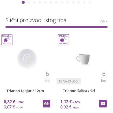
Slični proizvodi istog tipa
Sve »
6
6
kos
kos
njur / 12cm
Trianon šalica / 9cl
Karizma des
16cm
1,12 €
1,46 €
0,92 €
1,20 €