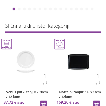
Slični artikli u istoj kategoriji
1
1
grt
grt
Venus plitki tanjur / 20cm
Notte pl.tanjur / 16x23cm
/ 12 kom
/ 12kom
37,72 €
169,26 €