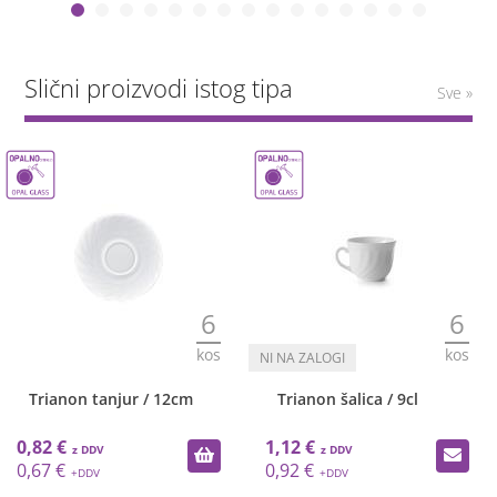
Slični proizvodi istog tipa
Sve »
6
6
kos
kos
ur / 12cm
Trianon šalica / 9cl
Karizma dese
16cm
1,12 €
1,46 €
0,92 €
1,20 €