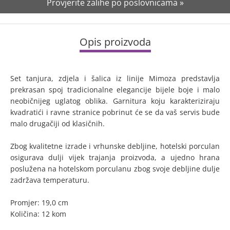
Provjerite zalihe po poslovnicama »
Opis proizvoda
Set tanjura, zdjela i šalica iz linije Mimoza predstavlja
prekrasan spoj tradicionalne elegancije bijele boje i malo
neobičnijeg uglatog oblika. Garnitura koju karakteriziraju
kvadratići i ravne stranice pobrinut će se da vaš servis bude
malo drugačiji od klasičnih.
Zbog kvalitetne izrade i vrhunske debljine, hotelski porculan
osigurava dulji vijek trajanja proizvoda, a ujedno hrana
poslužena na hotelskom porculanu zbog svoje debljine dulje
zadržava temperaturu.
Promjer: 19,0 cm
Količina: 12 kom