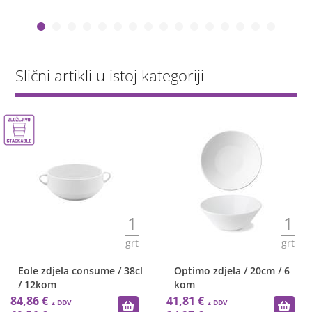
Slični artikli u istoj kategoriji
1
1
grt
grt
Eole zdjela consume / 38cl
Optimo zdjela / 20cm / 6
/ 12kom
kom
84,86 €
41,81 €