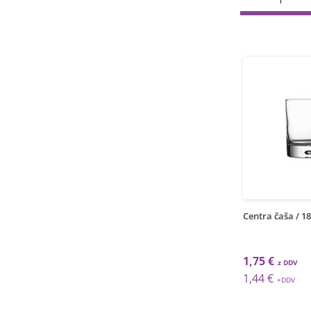
1
1
grt
grt
 čaša / 29cl / 6kom
Lunor čaša / 42cl / 6kom
Centra čaša / 18
€
9,99 €
1,75 €
€
8,19 €
1,44 €