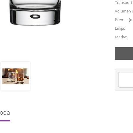
Transportn
Volumen [
Premer [
Linija:
Marka:
voda