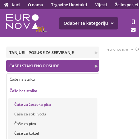
Kući
O nama
Trgovine i kontakti
Vijesti
Želim posjet
Odaberite kategoriju
euronova.hr
Č
TANJURI I POSUĐE ZA SERVIRANJE
▶
ČAŠE I STAKLENO POSUĐE
▶
Čaše na stalku
Čaše bez stalka
Čaše za žestoka pića
Čaše za sok i vodu
Čaše za pivo
Čaše za koktel