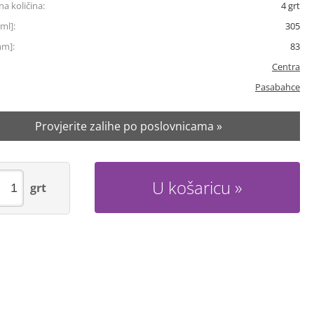
a količina:
4
grt
ml]:
305
mm]:
83
Centra
Pasabahce
Provjerite zalihe po poslovnicama »
U košaricu
grt