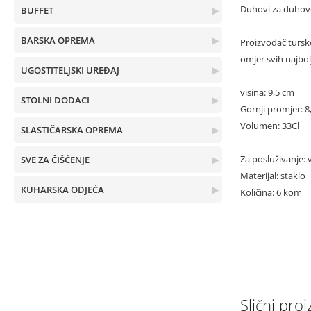
Duhovi za duhove 
BUFFET
▶
BARSKA OPREMA
▶
Proizvođač tursko
omjer svih najbolj
UGOSTITELJSKI UREĐAJ
▶
visina: 9,5 cm
STOLNI DODACI
▶
Gornji promjer: 8
Volumen: 33Cl
SLASTIČARSKA OPREMA
▶
Za posluživanje: v
SVE ZA ČIŠĆENJE
▶
Materijal: staklo
KUHARSKA ODJEĆA
▶
Količina: 6 kom
Slični proiz