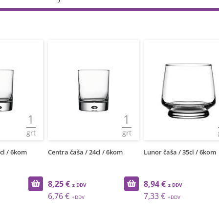
1
1
grt
grt
cl / 6kom
Centra čaša / 24cl / 6kom
Lunor čaša / 35cl / 6kom
8,25 €
8,94 €
6,76 €
7,33 €