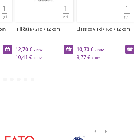
1
1
1
grt
grt
grt
om
Hill čaša / 21cl / 12 kom
Classico viski / 16cl / 12 kom
Es
12,70 €
10,70 €
1
10,41 €
8,77 €
1