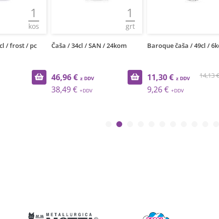
1
1
kos
grt
 / frost / pc
Čaša / 34cl / SAN / 24kom
Baroque čaša / 49cl / 6k
14,13 €
46,96 €
11,30 €
38,49 €
9,26 €