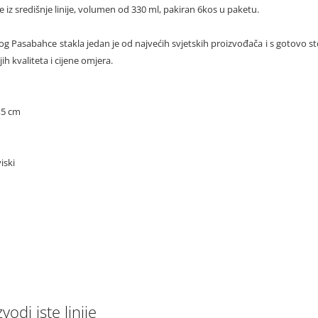
iz središnje linije, volumen od 330 ml, pakiran 6kos u paketu.
g Pasabahce stakla jedan je od najvećih svjetskih proizvođača i s gotovo stoti
ih kvaliteta i cijene omjera.
,5 cm
iski
vodi iste linije