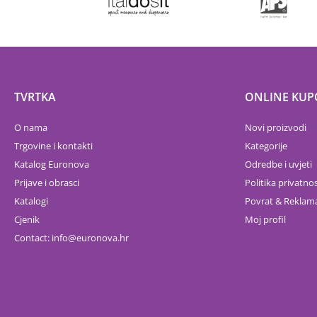
TVRTKA
ONLINE KUP
O nama
Novi proizvodi
Trgovine i kontakti
Kategorije
Katalog Euronova
Odredbe i uvjeti
Prijave i obrasci
Politika privatnos
Katalogi
Povrat & Reklama
Cjenik
Moj profil
Contact:
info
euronova.hr