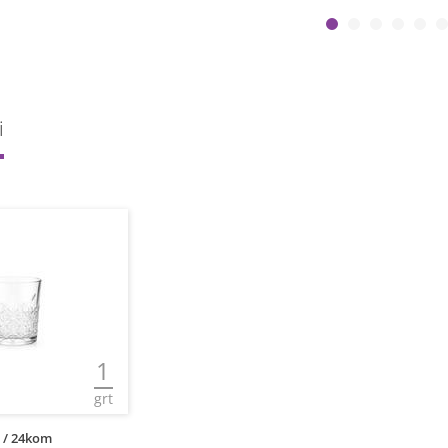
i
1
grt
N / 24kom