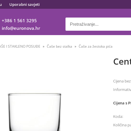
u
Uporabni savjeti
+386 1 561 3295
info
euronova.hr
AŠE I STAKLENO POSUĐE
Čaše bez stalka
Čaše za žestoka pića
Cent
Cijena bez
Informati
Cijena s 
Koda:
Količina p