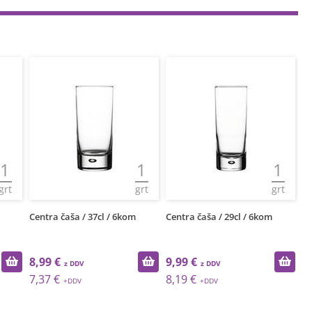
1
1
1
grt
grt
grt
Centra čaša / 37cl / 6kom
Centra čaša / 29cl / 6kom
Lu
8,99 €
9,99 €
9
7,37 €
8,19 €
8