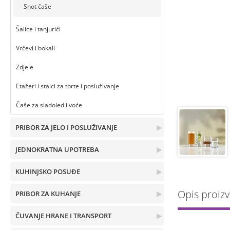
Shot čaše
Šalice i tanjurići
Vrčevi i bokali
Zdjele
Etažeri i stalci za torte i posluživanje
Čaše za sladoled i voće
PRIBOR ZA JELO I POSLUŽIVANJE
▶
JEDNOKRATNA UPOTREBA
▶
KUHINJSKO POSUĐE
▶
Opis proiz
PRIBOR ZA KUHANJE
▶
ČUVANJE HRANE I TRANSPORT
▶