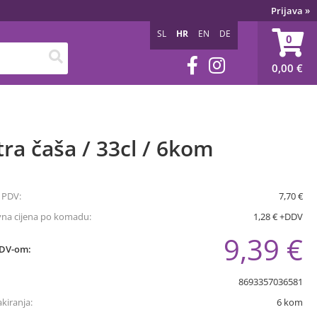
Prijava
»
SL
HR
EN
DE
0
0,00
€
ra čaša / 33cl / 6kom
 PDV:
7,70 €
vna cijena po komadu:
1,28 € +DDV
9,39 €
PDV-om:
8693357036581
akiranja:
6
kom