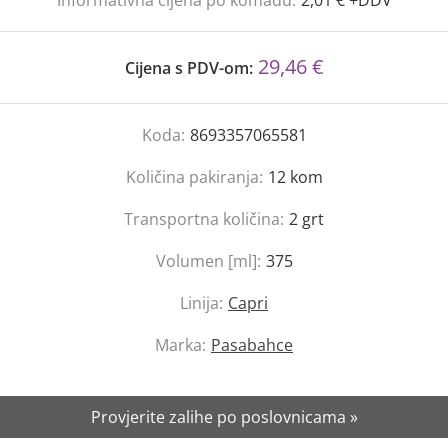
Informativna cijena po komadu:
2,01 € +DDV
29,46 €
Cijena s PDV-om:
Koda:
8693357065581
Količina pakiranja:
12
kom
Transportna količina:
2
grt
Volumen [ml]:
375
Linija:
Capri
Marka:
Pasabahce
Provjerite zalihe po poslovnicama »