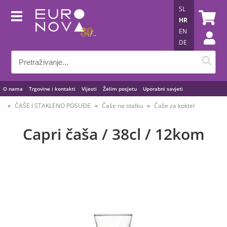
SL
HR
EN
DE
O nama
Trgovine i kontakti
Vijesti
Želim posjetu
Uporabni savjeti
ČAŠE I STAKLENO POSUĐE
Čaše na stalku
Čaše za koktel
Capri čaša / 38cl / 12kom