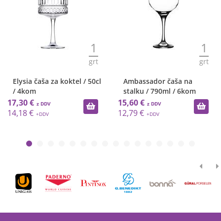
1
1
grt
grt
Elysia čaša za koktel / 50cl
Ambassador čaša na
/ 4kom
stalku / 790ml / 6kom
17,30 €
15,60 €
14,18 €
12,79 €