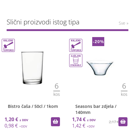
Slični proizvodi istog tipa
Sve »
-20%
6
6
kos
kos
Bistro čaša / 50cl / 1kom
Seasons bar zdjela /
140mm
1,20 €
1,74 €
2,17 €
0,98 €
1,42 €