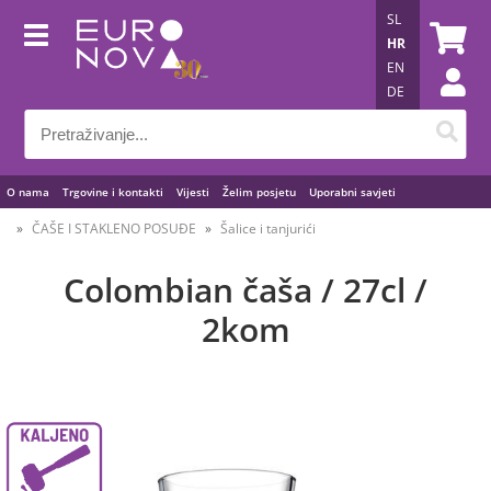
SL
HR
EN
DE
O nama
Trgovine i kontakti
Vijesti
Želim posjetu
Uporabni savjeti
ČAŠE I STAKLENO POSUĐE
Šalice i tanjurići
Colombian čaša / 27cl /
2kom