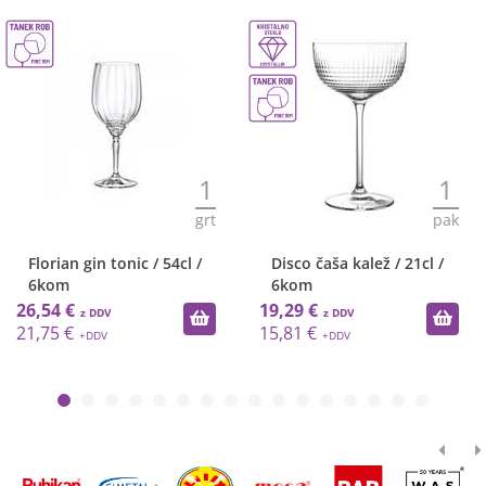
1
1
grt
pak
Florian gin tonic / 54cl /
Disco čaša kalež / 21cl /
6kom
6kom
26,54 €
19,29 €
21,75 €
15,81 €