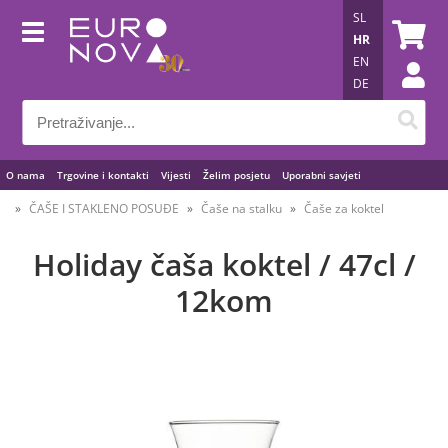
SL
HR
EN
DE
O nama
Trgovine i kontakti
Vijesti
Želim posjetu
Uporabni savjeti
ČAŠE I STAKLENO POSUĐE
Čaše na stalku
Čaše za koktel
Holiday čaša koktel / 47cl /
12kom