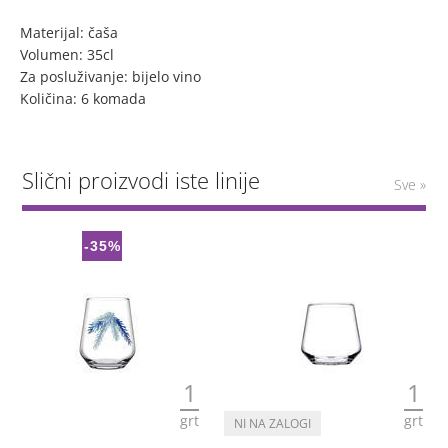
Materijal: čaša
Volumen: 35cl
Za posluživanje: bijelo vino
Količina: 6 komada
Slični proizvodi iste linije
Sve »
-35%
1
1
grt
grt