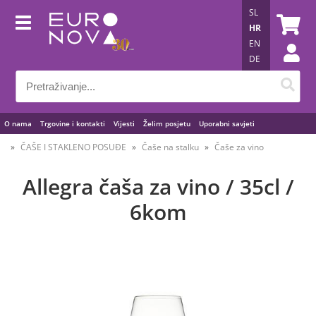
SL
HR
EN
DE
O nama
Trgovine i kontakti
Vijesti
Želim posjetu
Uporabni savjeti
ČAŠE I STAKLENO POSUĐE
Čaše na stalku
Čaše za vino
Allegra čaša za vino / 35cl /
6kom