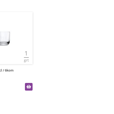
1
grt
cl / 6kom