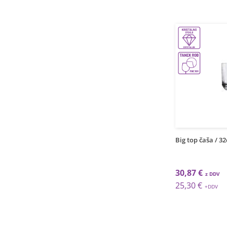
Big top čaša / 32
30,87 €
25,30 €