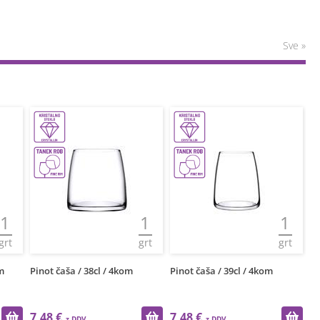
Sve »
1
1
1
grt
grt
grt
m
Pinot čaša / 38cl / 4kom
Pinot čaša / 39cl / 4kom
Pi
7,48 €
7,48 €
9