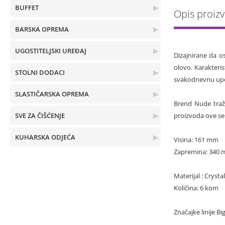
BUFFET
▶
Opis proiz
BARSKA OPREMA
▶
UGOSTITELJSKI UREĐAJ
▶
Dizajnirane da o
olovo. Karakteris
STOLNI DODACI
▶
svakodnevnu up
SLASTIČARSKA OPREMA
▶
Brend Nude traži
SVE ZA ČIŠĆENJE
▶
proizvoda ove se
KUHARSKA ODJEĆA
▶
Visina: 161 mm
Zapremina: 340 
Materijal : Crystal
Količina: 6 kom
Značajke linije Bi