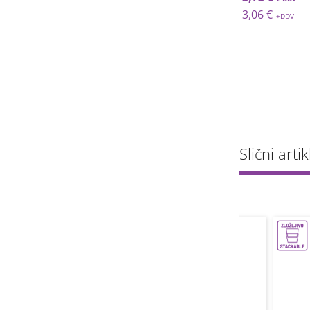
 €
11,59 €
3,06 €
Slični artik