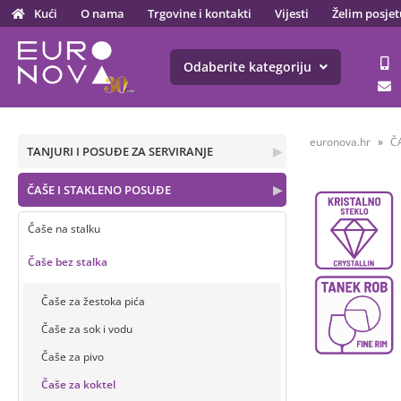
Kući
O nama
Trgovine i kontakti
Vijesti
Želim posjet
Odaberite kategoriju
euronova.hr
Č
TANJURI I POSUĐE ZA SERVIRANJE
▶
ČAŠE I STAKLENO POSUĐE
▶
Čaše na stalku
Čaše bez stalka
Čaše za žestoka pića
Čaše za sok i vodu
Čaše za pivo
Čaše za koktel