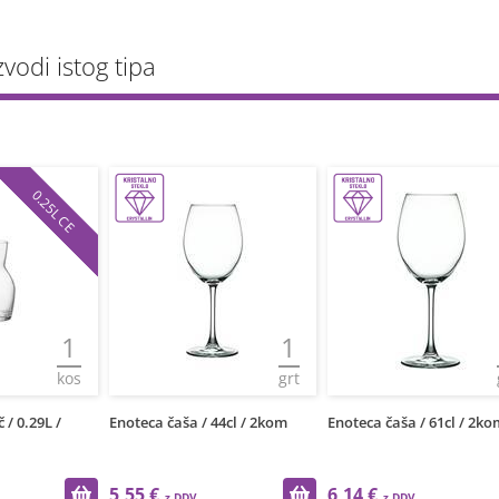
zvodi istog tipa
0.25L CE
1
1
kos
grt
 / 0.29L /
Enoteca čaša / 44cl / 2kom
Enoteca čaša / 61cl / 2ko
5,55 €
6,14 €