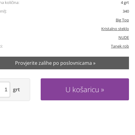
a količina:
4
grt
ml]:
340
Big Top
Kristalno steklo
NUDE
i:
Tanek rob
Provjerite zalihe po poslovnicama »
U košaricu
grt