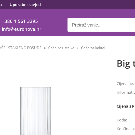
u
Uporabni savjeti
+386 1 561 3295
info
euronova.hr
AŠE I STAKLENO POSUĐE
Čaše bez stalka
Čaše za koktel
Big 
Cijena bez
Informati
Cijena s 
Koda:
Količina p