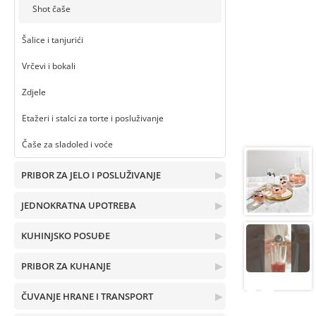
Shot čaše
Šalice i tanjurići
Vrčevi i bokali
Zdjele
Etažeri i stalci za torte i posluživanje
Čaše za sladoled i voće
PRIBOR ZA JELO I POSLUŽIVANJE
▶
JEDNOKRATNA UPOTREBA
▶
KUHINJSKO POSUĐE
▶
PRIBOR ZA KUHANJE
▶
ČUVANJE HRANE I TRANSPORT
▶