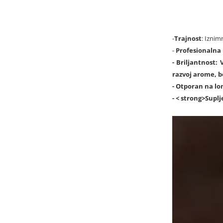
-
Trajnost
: Iznim
-
Profesionalna
-
Briljantnost
: 
razvoj arome, bo
-
Otporan na l
- < strong>Suplj