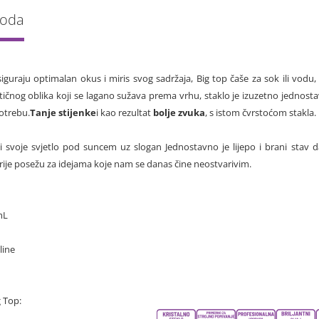
voda
siguraju optimalan okus i miris svog sadržaja, Big top čaše za sok ili vod
tičnog oblika koji se lagano sužava prema vrhu, staklo je izuzetno jednosta
otrebu.
Tanje stijenke
i kao rezultat
bolje zvuka
, s istom čvrstoćom stakla.
 svoje svjetlo pod suncem uz slogan Jednostavno je lijepo i brani stav d
rije posežu za idejama koje nam se danas čine neostvarivim.
mL
line
g Top: