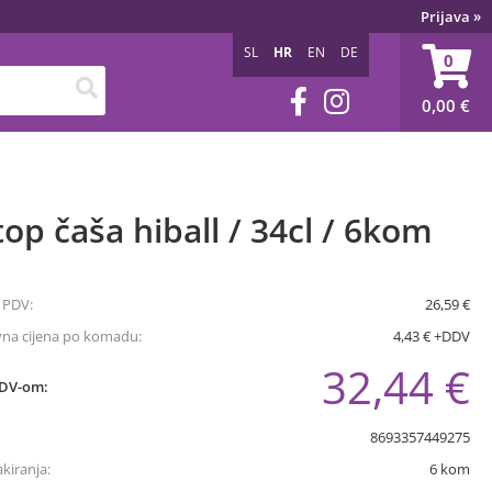
Prijava
»
SL
HR
EN
DE
0
0,00
€
top čaša hiball / 34cl / 6kom
 PDV:
26,59 €
vna cijena po komadu:
4,43 € +DDV
32,44 €
PDV-om:
8693357449275
akiranja:
6
kom