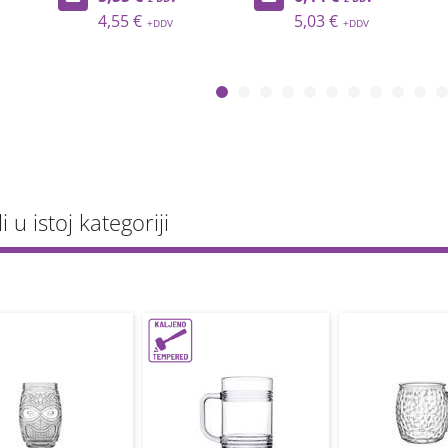
4,55 €
5,03 €
li u istoj kategoriji