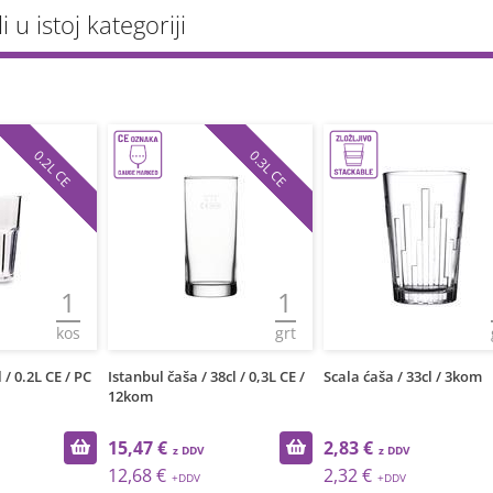
li u istoj kategoriji
0.2L CE
0.3L CE
1
1
kos
grt
 / 0.2L CE / PC
Istanbul čaša / 38cl / 0,3L CE /
Scala ćaša / 33cl / 3kom
12kom
15,47 €
2,83 €
12,68 €
2,32 €