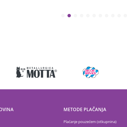
OVINA
METODE PLAČANJA
Plaćanje pouzećem (otkupnina)