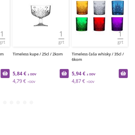
1
1
1
grt
grt
grt
om
Timeless kupe / 25cl / 2kom
Timeless čaša whisky / 35cl /
Ti
6kom
5,84 €
5,94 €
6
4,79 €
4,87 €
5