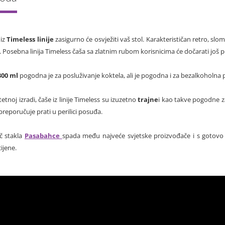
iz
Timeless linije
zasigurno će osvježiti vaš stol. Karakterističan retro, slom
e. Posebna linija Timeless čaša sa zlatnim rubom korisnicima će dočarati još po
300 ml
pogodna je za posluživanje koktela, ali je pogodna i za bezalkoholna p
tetnoj izradi, čaše iz linije Timeless su izuzetno
trajne
i kao takve pogodne z
preporučuje prati u perilici posuđa.
č stakla
Pasabahce
spada među najveće svjetske proizvođače i s gotovo st
cijene.