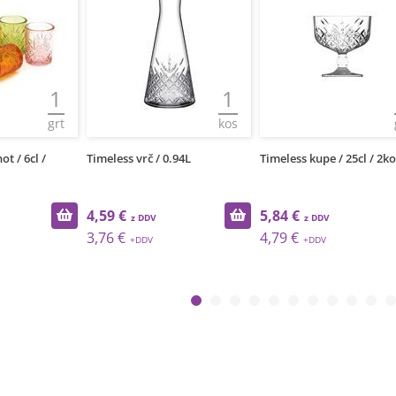
1
1
grt
kos
t / 6cl /
Timeless vrč / 0.94L
Timeless kupe / 25cl / 2k
4,59 €
5,84 €
3,76 €
4,79 €