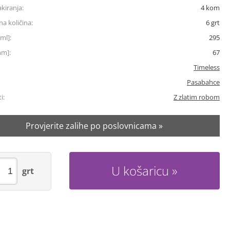
akiranja:
4
kom
a količina:
6
grt
ml]:
295
mm]:
67
Timeless
Pasabahce
i:
Z zlatim robom
Provjerite zalihe po poslovnicama »
U košaricu
grt