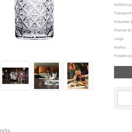
Količina p
Transportn
Volumen [
Premer [
Linija:
Marka:
Posebnost
voda