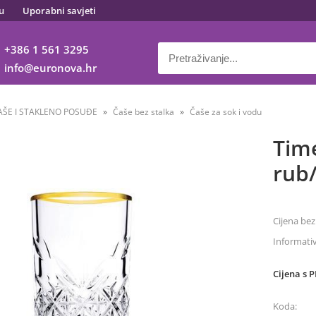
u
Uporabni savjeti
+386 1 561 3295
info
euronova.hr
AŠE I STAKLENO POSUĐE
Čaše bez stalka
Čaše za sok i vodu
Time
rub
Cijena bez
Informati
Cijena s 
Koda: