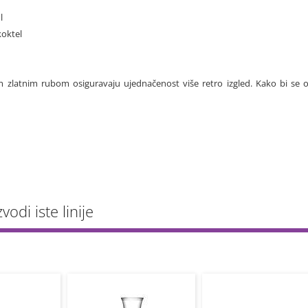
l
koktel
 zlatnim rubom osiguravaju ujednačenost više retro izgled. Kako bi se o
vodi iste linije