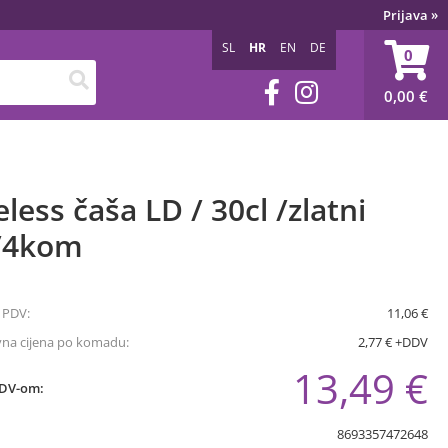
Prijava
»
SL
HR
EN
DE
0
0,00
€
less čaša LD / 30cl /zlatni
/4kom
 PDV:
11,06 €
vna cijena po komadu:
2,77 € +DDV
13,49 €
PDV-om:
8693357472648