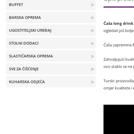
BUFFET
▶
BARSKA OPREMA
▶
Čaša long drink
UGOSTITELJSKI UREĐAJ
▶
izgledati još bolj
STOLNI DODACI
▶
Čaša zapremine
SLASTIČARSKA OPREMA
▶
Zahvaljujući kvali
ovo staklo se ne 
SVE ZA ČIŠĆENJE
▶
Turski proizvođa
KUHARSKA ODJEĆA
▶
omjer kvalitete i 