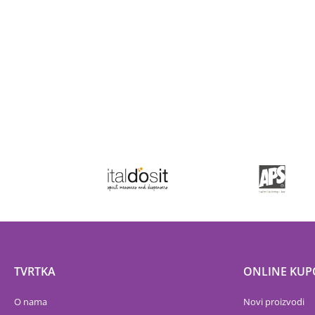
TVRTKA
ONLINE KUP
O nama
Novi proizvodi