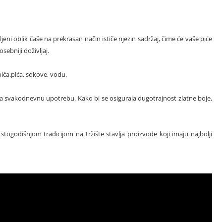
ljeni oblik čaše na prekrasan način ističe njezin sadržaj, čime će vaše piće
sebniji doživljaj.
ića.pića, sokove, vodu.
a svakodnevnu upotrebu. Kako bi se osigurala dugotrajnost zlatne boje,
ogodišnjom tradicijom na tržište stavlja proizvode koji imaju najbolji