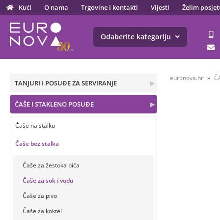
Kući
O nama
Trgovine i kontakti
Vijesti
Želim posjet
Odaberite kategoriju
euronova.hr
Č
TANJURI I POSUĐE ZA SERVIRANJE
▶
ČAŠE I STAKLENO POSUĐE
▶
Čaše na stalku
Čaše bez stalka
Čaše za žestoka pića
Čaše za sok i vodu
Čaše za pivo
Čaše za koktel