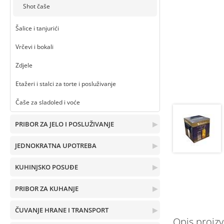
Shot čaše
Šalice i tanjurići
Vrčevi i bokali
Zdjele
Etažeri i stalci za torte i posluživanje
Čaše za sladoled i voće
PRIBOR ZA JELO I POSLUŽIVANJE
▶
JEDNOKRATNA UPOTREBA
▶
KUHINJSKO POSUĐE
▶
PRIBOR ZA KUHANJE
▶
ČUVANJE HRANE I TRANSPORT
▶
Opis proiz