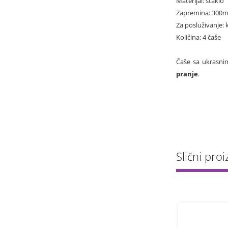
Materijal: staklo
Zapremina: 300m
Za posluživanje: 
Količina: 4 čaše
Čaše sa ukrasnim
pranje
.
Slični proiz