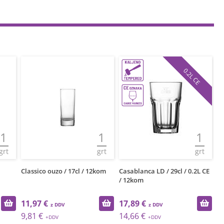
0.2L CE
1
1
1
grt
grt
grt
Classico ouzo / 17cl / 12kom
Casablanca LD / 29cl / 0.2L CE
Ci
/ 12kom
11,97 €
17,89 €
5
9,81 €
14,66 €
4