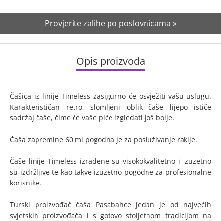
Provjerite zalihe po poslovnicama »
Opis proizvoda
Čašica iz linije Timeless zasigurno će osvježiti vašu uslugu.
Karakterističan retro, slomljeni oblik čaše lijepo ističe
sadržaj čaše, čime će vaše piće izgledati još bolje.
Čaša zapremine 60 ml pogodna je za posluživanje rakije.
Čaše linije Timeless izrađene su visokokvalitetno i izuzetno
su izdržljive te kao takve izuzetno pogodne za profesionalne
korisnike.
Turski proizvođač čaša Pasabahce jedan je od najvećih
svjetskih proizvođača i s gotovo stoljetnom tradicijom na