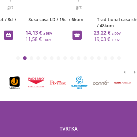
grt
grt
Susa čaša LD / 15cl / 6kom
Traditional čaša shot / 11cl
/ 48kom
14,13 €
23,22 €
11,58 €
19,03 €
TVRTKA