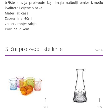
tržište stavlja proizvode koji imaju najbolji omjer između
kvalitete i cijene.< br />
Materijal: čaša
Zapremina: 60ml
Za serviranje: rakija
Količina: 4 kom
Slični proizvodi iste linije
Sve »
1
1
grt
kos