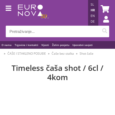
SL
HR
EN
DE
O nama
Trgovine i kontakti
Vijesti
Želim posjetu
Uporabni savjeti
ČAŠE I STAKLENO POSUĐE
Čaše bez stalka
Shot čaše
Timeless čaša shot / 6cl /
4kom