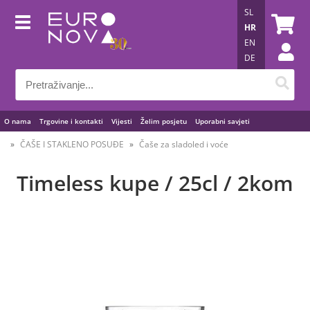
SL
HR
EN
DE
O nama
Trgovine i kontakti
Vijesti
Želim posjetu
Uporabni savjeti
ČAŠE I STAKLENO POSUĐE
Čaše za sladoled i voće
Timeless kupe / 25cl / 2kom