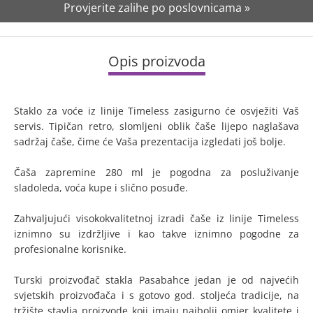
Provjerite zalihe po poslovnicama »
Opis proizvoda
Staklo za voće iz linije Timeless zasigurno će osvježiti Vaš
servis. Tipičan retro, slomljeni oblik čaše lijepo naglašava
sadržaj čaše, čime će Vaša prezentacija izgledati još bolje.
Čaša zapremine 280 ml je pogodna za posluživanje
sladoleda, voća kupe i slično posuđe.
Zahvaljujući visokokvalitetnoj izradi čaše iz linije Timeless
iznimno su izdržljive i kao takve iznimno pogodne za
profesionalne korisnike.
Turski proizvođač stakla Pasabahce jedan je od najvećih
svjetskih proizvođača i s gotovo god. stoljeća tradicije, na
tržište stavlja proizvode koji imaju najbolji omjer kvalitete i