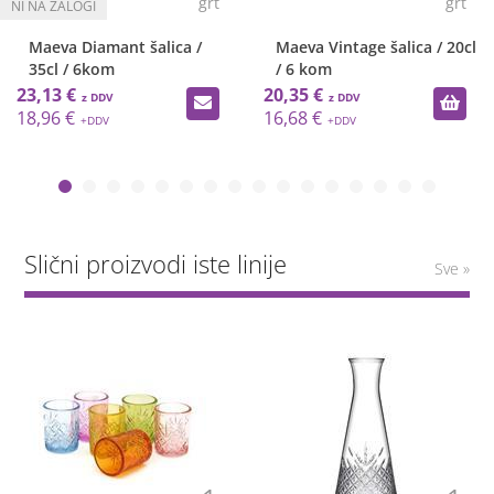
grt
grt
Maeva Diamant šalica /
Maeva Vintage šalica / 20cl
35cl / 6kom
/ 6 kom
23,13 €
20,35 €
18,96 €
16,68 €
Slični proizvodi iste linije
Sve »