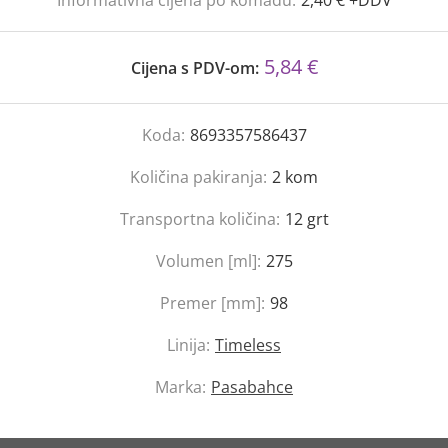
Informativna cijena po komadu:
2,40 € +DDV
5,84 €
Cijena s PDV-om:
Koda:
8693357586437
Količina pakiranja:
2
kom
Transportna količina:
12
grt
Volumen [ml]:
275
Premer [mm]:
98
Linija:
Timeless
Marka:
Pasabahce