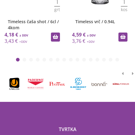
1
1
grt
kos
Timeless čaša shot / 6cl /
Timeless vrč / 0.94L
4kom
4,18 €
4,59 €
3,43 €
3,76 €
TVRTKA