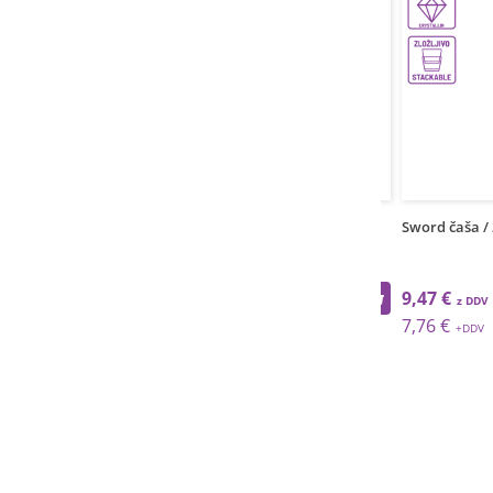
1
grt
Sword čaša / 
9,47 €
7,76 €