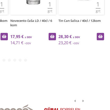
1
1
1
grt
grt
grt
 4kom
Novecento čaša LD / 40cl / 6
Tin Can šalica / 40cl / 12kom
Di
kom
6
17,95 €
28,30 €
1
14,71 €
23,20 €
9