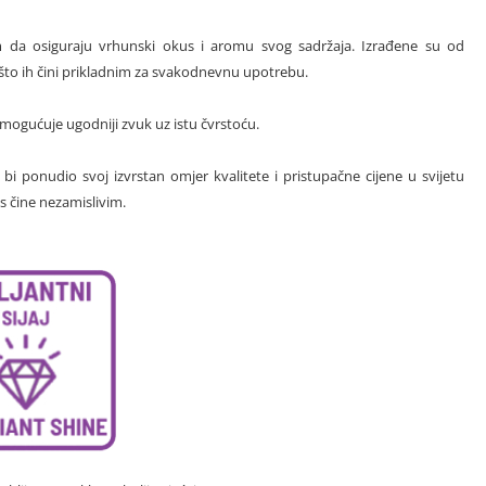
jem da osiguraju vrhunski okus i aromu svog sadržaja. Izrađene su od
, što ih čini prikladnim za svakodnevnu upotrebu.
omogućuje ugodniji zvuk uz istu čvrstoću.
i ponudio svoj izvrstan omjer kvalitete i pristupačne cijene u svijetu
s čine nezamislivim.