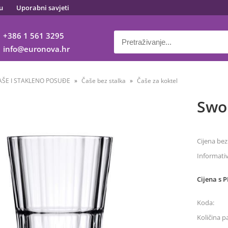
u
Uporabni savjeti
+386 1 561 3295
info
euronova.hr
AŠE I STAKLENO POSUĐE
Čaše bez stalka
Čaše za koktel
Swor
Cijena bez
Informati
Cijena s 
Koda:
Količina p