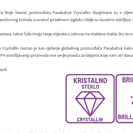
iz linije Sword, proizvođača Pasabahce Crystallin, dizajnirane su s cil
bezolovnog kristala, a unatoč posebnom izgledu i dalje su izuzetno izdržljive
astava, takve čaše imaju tanje stijenke u odnosu na staklena stakla, što im 
Crystallin nastao je kao rješenje globalnog proizvođača Pasabahce kako b
. Pri osmišljavanju proizvoda ove serije posežu za idejama koje nam se i dana
word: