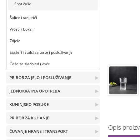
Shot čaše
Šalice i tanjurići
Vrčevi i bokali
Zdjele
Etažeri i stalci za torte i posluživanje
Čaše za sladoled i voće
PRIBOR ZA JELO I POSLUŽIVANJE
▶
JEDNOKRATNA UPOTREBA
▶
KUHINJSKO POSUĐE
▶
PRIBOR ZA KUHANJE
▶
Opis proiz
ČUVANJE HRANE I TRANSPORT
▶