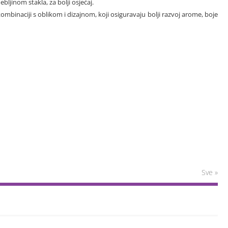
bljinom stakla, za bolji osjećaj.
kombinaciji s oblikom i dizajnom, koji osiguravaju bolji razvoj arome, boje
Sve »