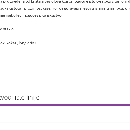
kla proizvedena od kristala bez olova koji omogućuje istu čvrstoću s tanjom de
Visoka čistoća i prozirnost čaše, koji osiguravaju njegovu iznimnu jasnoću, u 
anje najboljeg mogućeg pića iskustvo.
no staklo
sok, koktel, long drink
vodi iste linije