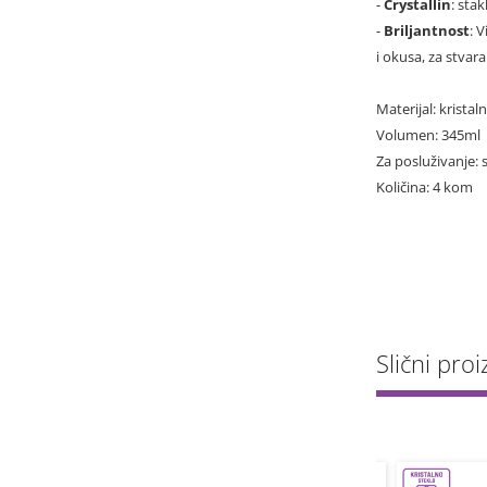
-
Crystallin
: sta
-
Briljantnost
: 
i okusa, za stvar
Materijal: kristal
Volumen: 345ml
Za posluživanje: 
Količina: 4 kom
Slični proiz