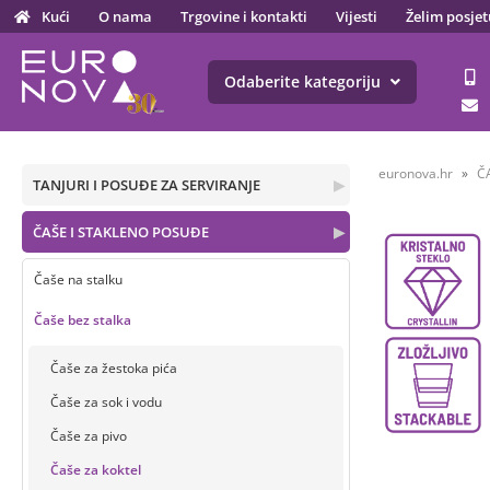
Kući
O nama
Trgovine i kontakti
Vijesti
Želim posjet
Odaberite kategoriju
euronova.hr
Č
TANJURI I POSUĐE ZA SERVIRANJE
▶
ČAŠE I STAKLENO POSUĐE
▶
Čaše na stalku
Čaše bez stalka
Čaše za žestoka pića
Čaše za sok i vodu
Čaše za pivo
Čaše za koktel