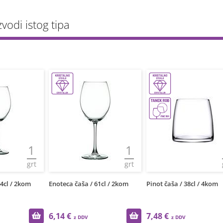
zvodi istog tipa
1
1
grt
grt
44cl / 2kom
Enoteca čaša / 61cl / 2kom
Pinot čaša / 38cl / 4kom
6,14 €
7,48 €