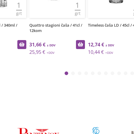
1
1
grt
grt
 / 340ml /
Quattro stagioni čaša / 41cl /
Timeless čaša LD / 45cl /
12kom
31,66 €
12,74 €
25,95 €
10,44 €