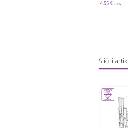
 €
3,06 €
4,55 €
Slični artik
-50%