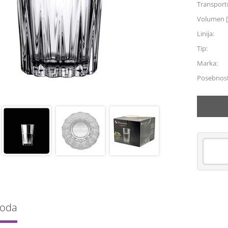
Transportn
Volumen [
Linija:
Tip:
Marka:
Posebnost
voda