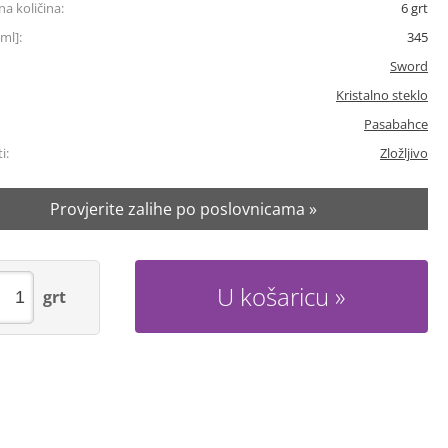
a količina:
6
grt
ml]:
345
Sword
Kristalno steklo
Pasabahce
i:
Zložljivo
Provjerite zalihe po poslovnicama »
U košaricu
grt