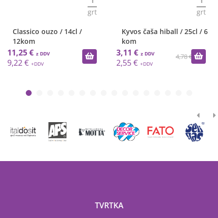
grt
grt
Classico ouzo / 14cl /
Kyvos čaša hiball / 25cl / 6
12kom
kom
11,25 €
3,11 €
4,78 €
9,22 €
2,55 €
TVRTKA