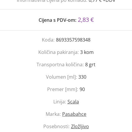
Informativna cijena po komadu:
0,77 € +DDV
2,83 €
Cijena s PDV-om:
Koda:
8693357598348
Količina pakiranja:
3
kom
Transportna količina:
8
grt
Volumen [ml]:
330
Premer [mm]:
90
Linija:
Scala
Marka:
Pasabahce
Posebnosti:
Zložljivo