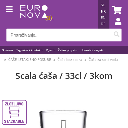
SL
HR
EN
DE
O nama
Trgovine i kontakti
Vijesti
Želim posjetu
Uporabni savjeti
ČAŠE I STAKLENO POSUĐE
Čaše bez stalka
Čaše za sok i vodu
Scala ćaša / 33cl / 3kom