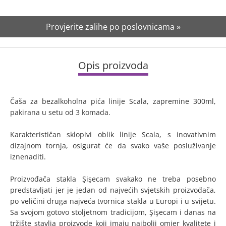
Provjerite zalihe po poslovnicama »
Opis proizvoda
Čaša za bezalkoholna pića linije Scala, zapremine 300ml,
pakirana u setu od 3 komada.
Karakterističan sklopivi oblik linije Scala, s inovativnim
dizajnom tornja, osigurat će da svako vaše posluživanje
iznenaditi.
Proizvođača stakla Şişecam svakako ne treba posebno
predstavljati jer je jedan od najvećih svjetskih proizvođača,
po veličini druga najveća tvornica stakla u Europi i u svijetu.
Sa svojom gotovo stoljetnom tradicijom, Şişecam i danas na
tržište stavlja proizvode koji imaju najbolji omjer kvalitete i