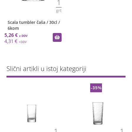
1
grt
Scala tumbler čaša / 30cl /
6kom
5,26 €
4,31 €
Slični artikli u istoj kategoriji
-35%
1
1