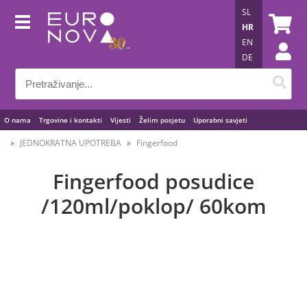
SL
HR
EN
DE
O nama
Trgovine i kontakti
Vijesti
Želim posjetu
Uporabni savjeti
JEDNOKRATNA UPOTREBA
Fingerfood
Fingerfood posudice
/120ml/poklop/ 60kom