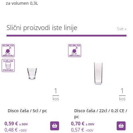
za volumen 0,3L
Slični proizvodi iste linije
Sve »
1
1
kos
kos
Disco čaša / 5cl / pc
Disco čaša / 22cl / 0.2l CE /
pc
0,59 €
0,70 €
0,48 €
0,57 €