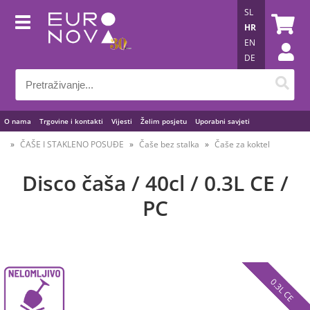
SL
HR
EN
DE
O nama
Trgovine i kontakti
Vijesti
Želim posjetu
Uporabni savjeti
ČAŠE I STAKLENO POSUĐE
Čaše bez stalka
Čaše za koktel
Disco čaša / 40cl / 0.3L CE /
PC
0.3L CE