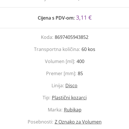
3,11 €
Cijena s PDV-om:
Koda:
8697405943852
Transportna količina:
60
kos
Volumen [ml]:
400
Premer [mm]:
85
Linija:
Disco
Tip:
Plastični kozarci
Marka:
Rubikap
Posebnosti:
Z Oznako za Volumen