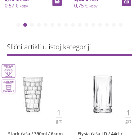
0,57 €
0,75 €
Slični artikli u istoj kategoriji
1
1
grt
grt
Stack čaša / 390ml / 6kom
Elysia čaša LD / 44cl /