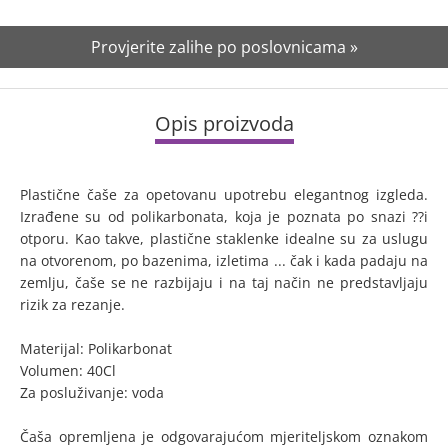
Provjerite zalihe po poslovnicama »
Opis proizvoda
Plastične čaše za opetovanu upotrebu elegantnog izgleda.
Izrađene su od polikarbonata, koja je poznata po snazi ??i
otporu. Kao takve, plastične staklenke idealne su za uslugu
na otvorenom, po bazenima, izletima ... čak i kada padaju na
zemlju, čaše se ne razbijaju i na taj način ne predstavljaju
rizik za rezanje.
Materijal: Polikarbonat
Volumen: 40Cl
Za posluživanje: voda
Čaša opremljena je odgovarajućom mjeriteljskom oznakom