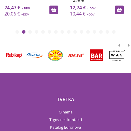
4kom
24,47 €
12,74 €
20,06 €
10,44 €
TVRTKA
O nama
Trgovine i kontakti
Katalog Euronova