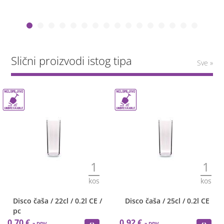
Slični proizvodi istog tipa
Sve »
1
1
kos
kos
Disco čaša / 22cl / 0.2l CE /
Disco čaša / 25cl / 0.2l CE
pc
0,70 €
0,92 €