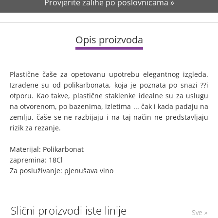
Provjerite zalihe po poslovnicama »
Opis proizvoda
Plastične čaše za opetovanu upotrebu elegantnog izgleda.
Izrađene su od polikarbonata, koja je poznata po snazi ??i
otporu. Kao takve, plastične staklenke idealne su za uslugu
na otvorenom, po bazenima, izletima ... čak i kada padaju na
zemlju, čaše se ne razbijaju i na taj način ne predstavljaju
rizik za rezanje.
Materijal: Polikarbonat
zapremina: 18Cl
Za posluživanje: pjenušava vino
Slični proizvodi iste linije
Sve »