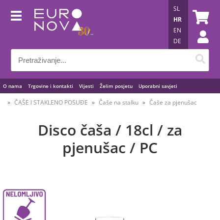
SL
HR
EN
DE
O nama
Trgovine i kontakti
Vijesti
Želim posjetu
Uporabni savjeti
ČAŠE I STAKLENO POSUĐE
Čaše na stalku
Čaše za pjenušac
Disco čaša / 18cl / za
pjenušac / PC