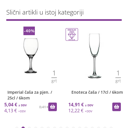
Slični artikli u istoj kategoriji
-40%
1
1
grt
grt
Imperial čaša za pjen. /
Enoteca čaša / 17cl / 6kom
25cl / 6kom
5,04 €
14,91 €
8,41 €
4,13 €
12,22 €