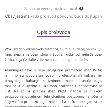
Zaliha:
preveri v poslovalnicah
Obavijesti me
kada proizvod ponovno bude dostupan
Opis proizvoda
Wok izrađen od visokokvalitetnog aluminija, debljine čak 3,5
mm, neprianjajućeg sloja i šuplje ručke od nehrđajućeg
čelika, koja će dulje vrijeme ostati hladnija na dodir.
Aluminijske tave s neprijanjajućim premazom (bez PFOA)
iznimno su popularan odabir profesionalnih kuhara jer
omogućuju kuhanje s iznimno malo masnoće (ulje,
maslac...), a ujedno su iznimno praktične i jednostavne za
čist. Neljepljivi premaz (bez PFOA) nanosi se tijekom
proizvodnje posebnom tehnologijom postupnog nanošenja
slojeva, što premazu daje iznimnu čvrstoću i postojanost uz
neusporedive rezultate prianjanja i lakoću čišćenja.