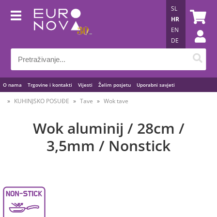
SL
HR
EN
DE
O nama
Trgovine i kontakti
Vijesti
Želim posjetu
Uporabni savjeti
KUHINJSKO POSUĐE
Tave
Wok tave
Wok aluminij / 28cm /
3,5mm / Nonstick