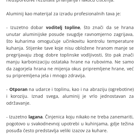
Aluminij kao materijal za izradu profesionalnih tava je:
- Izuzetno dobar
voditelj topline
, što znači da se hrana
unutar aluminijske posude svugdje ravnomjerno zagrijava,
što kuharima omogućuje učinkovitu kontrolu temperature
kuhanja. Stijenke tave koje nisu obložene hranom manje se
pregrijavaju zbog dobre toplinske vodljivosti, što pak znači
manju karbonizaciju ostataka hrane na rubovima. Ne samo
da zagorjela hrana ne mijenja okus pripremljene hrane, već
su pripremljena jela i mnogo zdravija.
-
Otporan
na udarce i toplinu, kao i na abraziju (ogrebotine)
i koroziju. Iznad svega, aluminij je vrlo jednostavan za
održavanje.
- Izuzetno
lagana
. Činjenica koju nikako ne treba zanemariti,
pogotovo u svakodnevnoj upotrebi u kuhinjama, gdje težina
posuđa često predstavlja veliki izazov za kuhare.