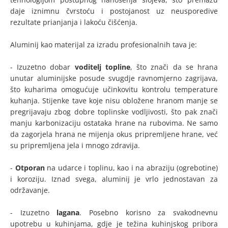
daje iznimnu čvrstoću i postojanost uz neusporedive
rezultate prianjanja i lakoću čišćenja.
Aluminij kao materijal za izradu profesionalnih tava je:
- Izuzetno dobar
voditelj topline
, što znači da se hrana
unutar aluminijske posude svugdje ravnomjerno zagrijava,
što kuharima omogućuje učinkovitu kontrolu temperature
kuhanja. Stijenke tave koje nisu obložene hranom manje se
pregrijavaju zbog dobre toplinske vodljivosti, što pak znači
manju karbonizaciju ostataka hrane na rubovima. Ne samo
da zagorjela hrana ne mijenja okus pripremljene hrane, već
su pripremljena jela i mnogo zdravija.
-
Otporan
na udarce i toplinu, kao i na abraziju (ogrebotine)
i koroziju. Iznad svega, aluminij je vrlo jednostavan za
održavanje.
- Izuzetno
lagana
. Posebno korisno za svakodnevnu
upotrebu u kuhinjama, gdje je težina kuhinjskog pribora