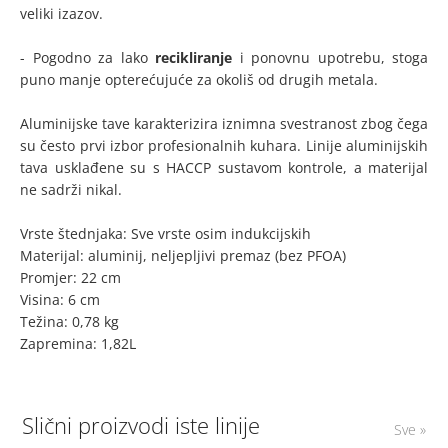
veliki izazov.
- Pogodno za lako
recikliranje
i ponovnu upotrebu, stoga
puno manje opterećujuće za okoliš od drugih metala.
Aluminijske tave karakterizira iznimna svestranost zbog čega
su često prvi izbor profesionalnih kuhara. Linije aluminijskih
tava usklađene su s HACCP sustavom kontrole, a materijal
ne sadrži nikal.
Vrste štednjaka: Sve vrste osim indukcijskih
Materijal: aluminij, neljepljivi premaz (bez PFOA)
Promjer: 22 cm
Visina: 6 cm
Težina: 0,78 kg
Zapremina: 1,82L
Slični proizvodi iste linije
Sve »