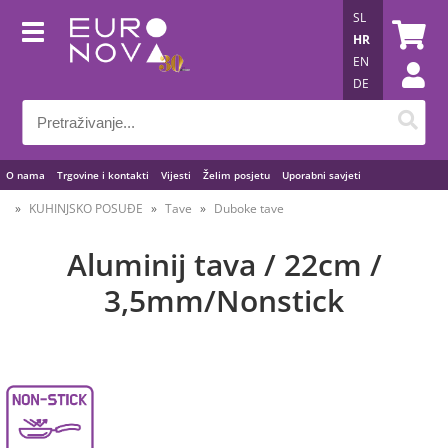
SL
HR
EN
DE
O nama
Trgovine i kontakti
Vijesti
Želim posjetu
Uporabni savjeti
KUHINJSKO POSUĐE
Tave
Duboke tave
Aluminij tava / 22cm /
3,5mm/Nonstick