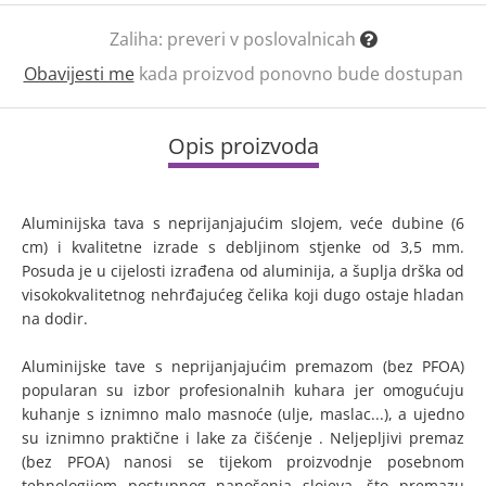
Zaliha:
preveri v poslovalnicah
Obavijesti me
kada proizvod ponovno bude dostupan
Opis proizvoda
Aluminijska tava s neprijanjajućim slojem, veće dubine (6
cm) i kvalitetne izrade s debljinom stjenke od 3,5 mm.
Posuda je u cijelosti izrađena od aluminija, a šuplja drška od
visokokvalitetnog nehrđajućeg čelika koji dugo ostaje hladan
na dodir.
Aluminijske tave s neprijanjajućim premazom (bez PFOA)
popularan su izbor profesionalnih kuhara jer omogućuju
kuhanje s iznimno malo masnoće (ulje, maslac...), a ujedno
su iznimno praktične i lake za čišćenje . Neljepljivi premaz
(bez PFOA) nanosi se tijekom proizvodnje posebnom
tehnologijom postupnog nanošenja slojeva, što premazu