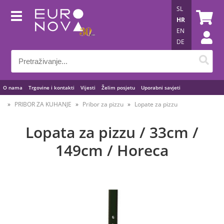
SL
HR
EN
DE
O nama
Trgovine i kontakti
Vijesti
Želim posjetu
Uporabni savjeti
PRIBOR ZA KUHANJE
Pribor za pizzu
Lopate za pizzu
Lopata za pizzu / 33cm /
149cm / Horeca