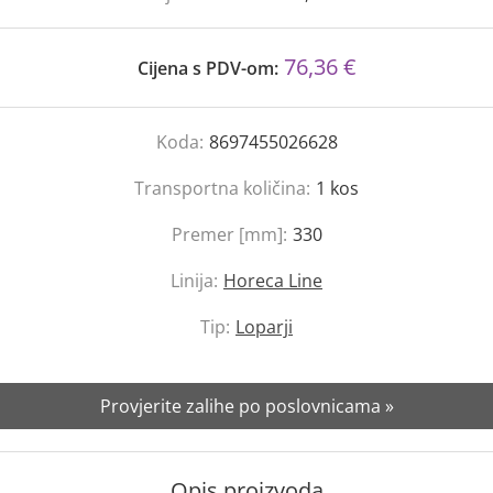
76,36 €
Cijena s PDV-om:
Koda:
8697455026628
Transportna količina:
1
kos
Premer [mm]:
330
Linija:
Horeca Line
Tip:
Loparji
Provjerite zalihe po poslovnicama »
Opis proizvoda