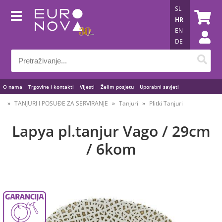
SL
HR
EN
DE
O nama
Trgovine i kontakti
Vijesti
Želim posjetu
Uporabni savjeti
TANJURI I POSUĐE ZA SERVIRANJE
Tanjuri
Plitki Tanjuri
Lapya pl.tanjur Vago / 29cm
/ 6kom