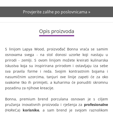
Provjerite zalihe po poslovnicama »
Opis proizvoda
S linijom Lapya Wood, proizvođač Bonna vraća se samim
osnovama svega - na stol donosi uzorke koji nastaju u
prirodi - zemlji. S ovom linijom možete kreirati kulinarska
iskustva koja su inspirirana prirodom i ostavljaju iza sebe
sva pravila forme i reda. Svojim kontrastnim bojama i
nasumičnim uzorcima, tanjuri ove linije zapeti će za oko
svakome tko ih primijeti, a kuharima će ponuditi skromnu
pozadinu za njihove kreacije.
Bonna, premium brend porculana osnovan je s ciljem
pružanja inovativnih proizvoda i rješenja za
profesionalne
(HoReCa)
korisnike
, a sam brend je svojom raznolikom