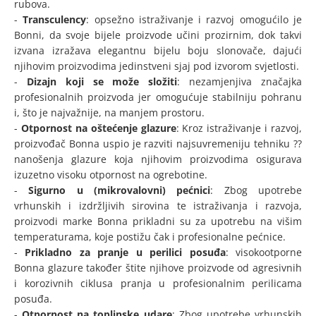
rubova.
-
Transculency
: opsežno istraživanje i razvoj omogućilo je
Bonni, da svoje bijele proizvode učini prozirnim, dok takvi
izvana izražava elegantnu bijelu boju slonovače, dajući
njihovim proizvodima jedinstveni sjaj pod izvorom svjetlosti.
-
Dizajn koji se može složiti
: nezamjenjiva značajka
profesionalnih proizvoda jer omogućuje stabilniju pohranu
i, što je najvažnije, na manjem prostoru.
-
Otpornost na oštećenje glazure
: Kroz istraživanje i razvoj,
proizvođač Bonna uspio je razviti najsuvremeniju tehniku ??
nanošenja glazure koja njihovim proizvodima osigurava
izuzetno visoku otpornost na ogrebotine.
-
Sigurno u (mikrovalovni) pećnici
: Zbog upotrebe
vrhunskih i izdržljivih sirovina te istraživanja i razvoja,
proizvodi marke Bonna prikladni su za upotrebu na višim
temperaturama, koje postižu čak i profesionalne pećnice.
-
Prikladno za pranje u perilici posuđa
: visokootporne
Bonna glazure također štite njihove proizvode od agresivnih
i korozivnih ciklusa pranja u profesionalnim perilicama
posuđa.
-
Otpornost na toplinske udare
: Zbog upotrebe vrhunskih