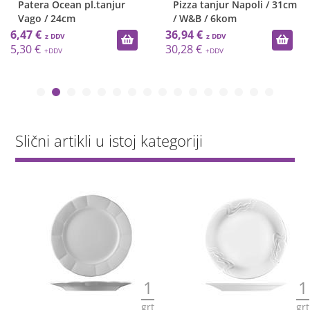
Patera Ocean pl.tanjur
Pizza tanjur Napoli / 31cm
Vago / 24cm
/ W&B / 6kom
6,47 €
36,94 €
5,30 €
30,28 €
Slični artikli u istoj kategoriji
1
1
grt
grt