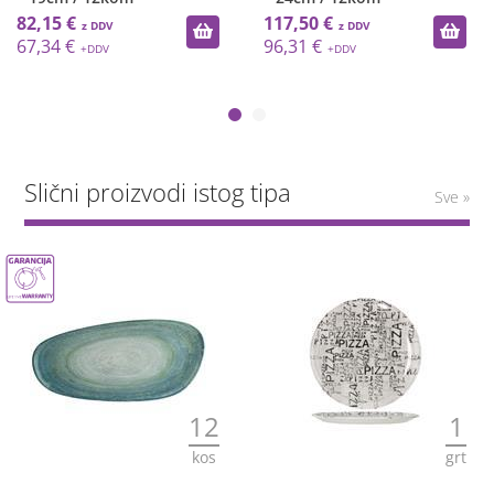
82,15 €
117,50 €
67,34 €
96,31 €
Slični proizvodi istog tipa
Sve »
12
1
kos
grt