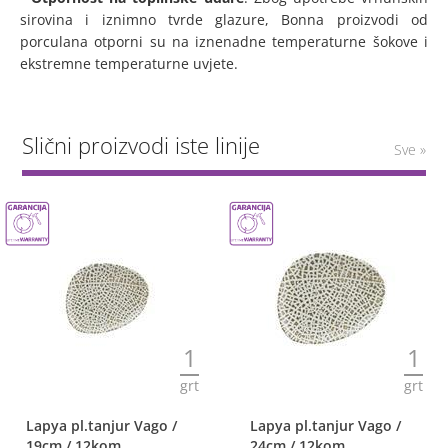
sirovina i iznimno tvrde glazure, Bonna proizvodi od
porculana otporni su na iznenadne temperaturne šokove i
ekstremne temperaturne uvjete.
Slični proizvodi iste linije
Sve »
1
1
grt
grt
Lapya pl.tanjur Vago /
Lapya pl.tanjur Vago /
19cm / 12kom
24cm / 12kom