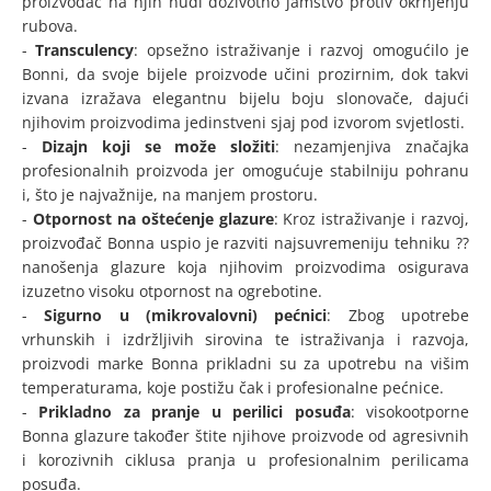
proizvođač na njih nudi doživotno jamstvo protiv okrnjenju
rubova.
-
Transculency
: opsežno istraživanje i razvoj omogućilo je
Bonni, da svoje bijele proizvode učini prozirnim, dok takvi
izvana izražava elegantnu bijelu boju slonovače, dajući
njihovim proizvodima jedinstveni sjaj pod izvorom svjetlosti.
-
Dizajn koji se može složiti
: nezamjenjiva značajka
profesionalnih proizvoda jer omogućuje stabilniju pohranu
i, što je najvažnije, na manjem prostoru.
-
Otpornost na oštećenje glazure
: Kroz istraživanje i razvoj,
proizvođač Bonna uspio je razviti najsuvremeniju tehniku ??
nanošenja glazure koja njihovim proizvodima osigurava
izuzetno visoku otpornost na ogrebotine.
-
Sigurno u (mikrovalovni) pećnici
: Zbog upotrebe
vrhunskih i izdržljivih sirovina te istraživanja i razvoja,
proizvodi marke Bonna prikladni su za upotrebu na višim
temperaturama, koje postižu čak i profesionalne pećnice.
-
Prikladno za pranje u perilici posuđa
: visokootporne
Bonna glazure također štite njihove proizvode od agresivnih
i korozivnih ciklusa pranja u profesionalnim perilicama
posuđa.