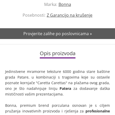
Marka:
Bonna
Posebnosti:
Z Garancijo na krušenje
Provjerite zalihe po poslovnicama »
Opis proizvoda
Jedinstvene mramorne teksture 6000 godina stare baštine
grada Patare, u kombinaciji s tragovima koje su ostavile
poznate kornjače "Caretta Carettas" na plažama ovog grada,
ono je što nadahnjuje liniju
Patera
za dodavanje daška
mističnosti vašim prezentacijama.
Bonna, premium brend porculana osnovan je s ciljem
pružanja inovativnih proizvoda i rješenja za
profesionalne