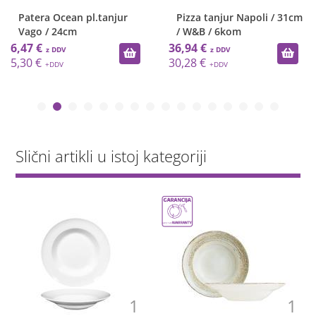
Ocean pl.tanjur
Pizza tanjur Napoli / 31cm
Tanjur 
24cm
/ W&B / 6kom
/33cm/F
36,94 €
39,85 €
30,28 €
32,66 €
Slični artikli u istoj kategoriji
1
1