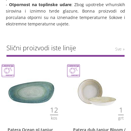
-
Otpornost na toplinske udare
: Zbog upotrebe vrhunskih
sirovina i iznimno tvrde glazure, Bonna proizvodi od
porculana otporni su na iznenadne temperaturne šokove i
ekstremne temperaturne uvjete.
Slični proizvodi iste linije
Sve »
12
1
kos
grt
Patera Ocean pl.tanjur
Patera dub.tanjur Bloom /