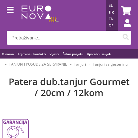
SL
HR
EN
DE
O nama
Trgovine i kontakti
Vijesti
Želim posjetu
Uporabni savjeti
TANJURI I POSUĐE ZA SERVIRANJE
Tanjuri
Tanjuri za tjesteninu
Patera dub.tanjur Gourmet
/ 20cm / 12kom