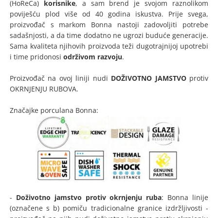
(HoReCa)
korisnike
, a sam brend je svojom raznolikom
poviješću plod više od 40 godina iskustva. Prije svega,
proizvođač s markom Bonna nastoji zadovoljiti potrebe
sadašnjosti, a da time dodatno ne ugrozi buduće generacije.
Sama kvaliteta njihovih proizvoda teži dugotrajnijoj upotrebi
i time pridonosi
održivom razvoju
.
Proizvođač na ovoj liniji nudi
DOŽIVOTNO JAMSTVO
protiv
OKRNJENJU RUBOVA.
Značajke porculana Bonna:
-
Doživotno jamstvo protiv okrnjenju ruba
: Bonna linije
(označene s b) pomiču tradicionalne granice izdržljivosti -