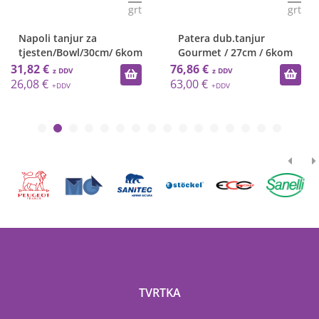
grt
grt
Napoli tanjur za
Patera dub.tanjur
tjesten/Bowl/30cm/ 6kom
Gourmet / 27cm / 6kom
31,82 €
76,86 €
26,08 €
63,00 €
TVRTKA