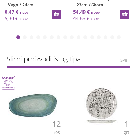
Vago / 24cm
23cm / 6kom
6,47 €
54,49 €
5,30 €
44,66 €
Slični proizvodi istog tipa
Sve »
12
1
kos
grt