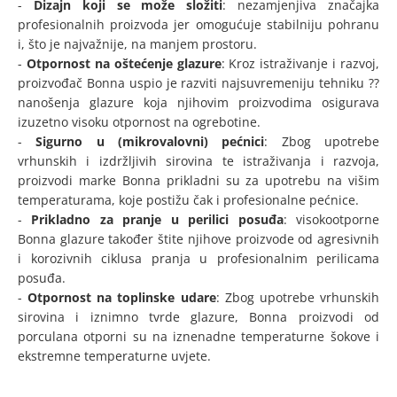
-
Dizajn koji se može složiti
: nezamjenjiva značajka
profesionalnih proizvoda jer omogućuje stabilniju pohranu
i, što je najvažnije, na manjem prostoru.
-
Otpornost na oštećenje glazure
: Kroz istraživanje i razvoj,
proizvođač Bonna uspio je razviti najsuvremeniju tehniku ??
nanošenja glazure koja njihovim proizvodima osigurava
izuzetno visoku otpornost na ogrebotine.
-
Sigurno u (mikrovalovni) pećnici
: Zbog upotrebe
vrhunskih i izdržljivih sirovina te istraživanja i razvoja,
proizvodi marke Bonna prikladni su za upotrebu na višim
temperaturama, koje postižu čak i profesionalne pećnice.
-
Prikladno za pranje u perilici posuđa
: visokootporne
Bonna glazure također štite njihove proizvode od agresivnih
i korozivnih ciklusa pranja u profesionalnim perilicama
posuđa.
-
Otpornost na toplinske udare
: Zbog upotrebe vrhunskih
sirovina i iznimno tvrde glazure, Bonna proizvodi od
porculana otporni su na iznenadne temperaturne šokove i
ekstremne temperaturne uvjete.