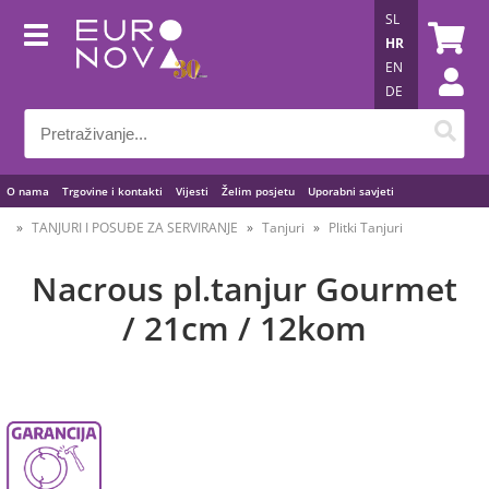
SL
HR
EN
DE
O nama
Trgovine i kontakti
Vijesti
Želim posjetu
Uporabni savjeti
TANJURI I POSUĐE ZA SERVIRANJE
Tanjuri
Plitki Tanjuri
Nacrous pl.tanjur Gourmet
/ 21cm / 12kom