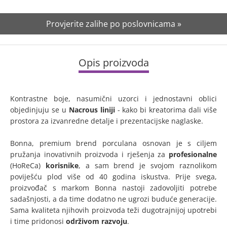
Provjerite zalihe po poslovnicama »
Opis proizvoda
Kontrastne boje, nasumični uzorci i jednostavni oblici
objedinjuju se u
Nacrous liniji
- kako bi kreatorima dali više
prostora za izvanredne detalje i prezentacijske naglaske.
Bonna, premium brend porculana osnovan je s ciljem
pružanja inovativnih proizvoda i rješenja za
profesionalne
(HoReCa)
korisnike
, a sam brend je svojom raznolikom
poviješću plod više od 40 godina iskustva. Prije svega,
proizvođač s markom Bonna nastoji zadovoljiti potrebe
sadašnjosti, a da time dodatno ne ugrozi buduće generacije.
Sama kvaliteta njihovih proizvoda teži dugotrajnijoj upotrebi
i time pridonosi
održivom razvoju
.