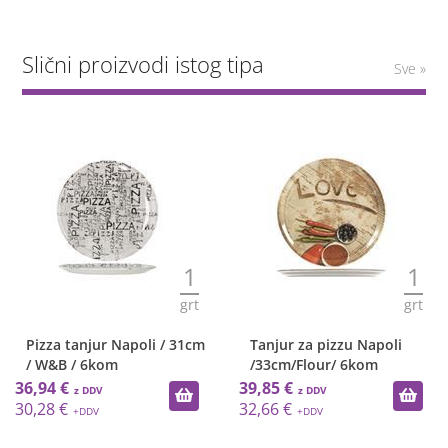
Slični proizvodi istog tipa
Sve »
1
1
grt
grt
Pizza tanjur Napoli / 31cm
Tanjur za pizzu Napoli
/ W&B / 6kom
/33cm/Flour/ 6kom
36,94 €
39,85 €
30,28 €
32,66 €