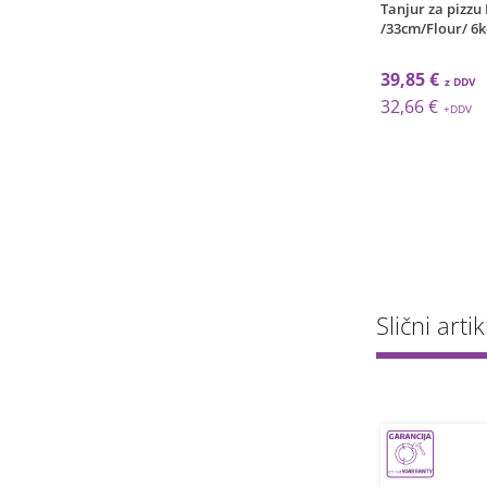
 dub.tanjur Gourmet /
Pizza tanjur Napoli / 31cm /
Tanjur za pizzu
 330m
W&B / 6kom
/33cm/Flour/ 6
€
36,94 €
39,85 €
€
30,28 €
32,66 €
Slični artik