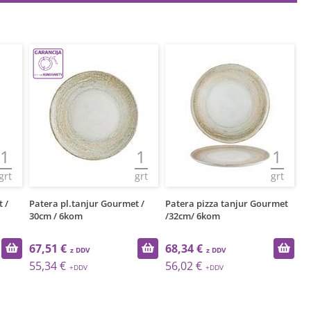
1
1
1
grt
grt
grt
 /
Patera pl.tanjur Gourmet /
Patera pizza tanjur Gourmet
Pa
30cm / 6kom
/32cm/ 6kom
25
67,51 €
68,34 €
7
55,34 €
56,02 €
5