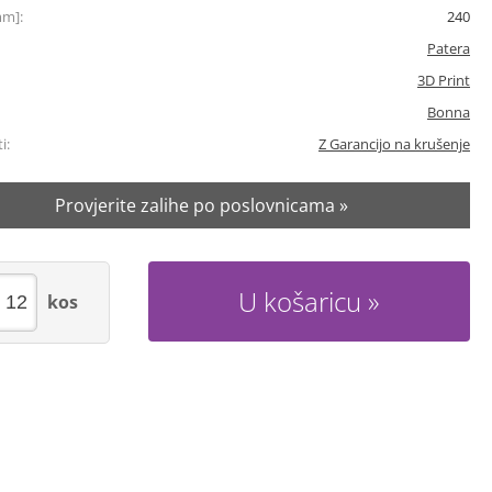
mm]:
240
Patera
3D Print
Bonna
i:
Z Garancijo na krušenje
Provjerite zalihe po poslovnicama »
U košaricu
kos