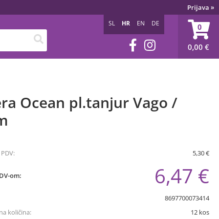
Prijava
»
SL
HR
EN
DE
0
0,00
€
ra Ocean pl.tanjur Vago /
m
 PDV:
5,30 €
6,47 €
PDV-om:
8697700073414
a količina:
12
kos