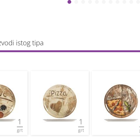
zvodi istog tipa
1
1
grt
grt