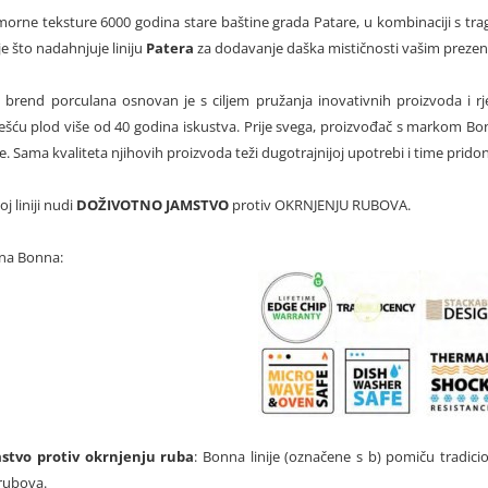
orne teksture 6000 godina stare baštine grada Patare, u kombinaciji s tra
e što nadahnjuje liniju
Patera
za dodavanje daška mističnosti vašim prezen
brend porculana osnovan je s ciljem pružanja inovativnih proizvoda i r
ešću plod više od 40 godina iskustva. Prije svega, proizvođač s markom Bon
. Sama kvaliteta njihovih proizvoda teži dugotrajnijoj upotrebi i time prido
j liniji nudi
DOŽIVOTNO JAMSTVO
protiv OKRNJENJU RUBOVA.
ana Bonna:
stvo protiv okrnjenju ruba
: Bonna linije (označene s b) pomiču tradici
 rubova.