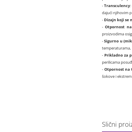
-
Transculency
:
dajući njihovim p
-
Dizajn koji se 
-
Otpornost na
proizvodima osig
-
Sigurno u (mik
temperaturama, k
-
Prikladno za p
perilicama posuđ
-
Otpornost na 
šokove i ekstrem
Slični proiz