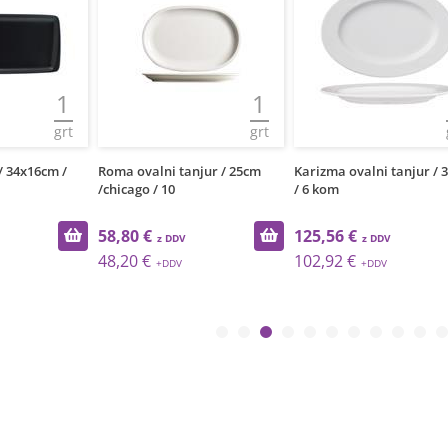
1
1
grt
grt
/ 34x16cm /
Roma ovalni tanjur / 25cm
Karizma ovalni tanjur / 
/chicago / 10
/ 6 kom
58,80 €
125,56 €
48,20 €
102,92 €