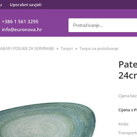
u
Uporabni savjeti
+386 1 561 3295
info
euronova.hr
ANJURI I POSUĐE ZA SERVIRANJE
Tanjuri
Tanjuri za posluživanje
Pate
24c
Cijena bez
Cijena s 
Koda:
Transportn