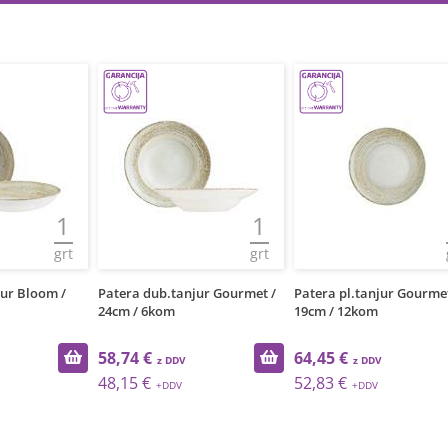
1
1
grt
grt
jur Bloom /
Patera dub.tanjur Gourmet /
Patera pl.tanjur Gourmet
24cm / 6kom
19cm / 12kom
58,74 €
64,45 €
48,15 €
52,83 €