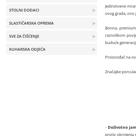
Jedinstvene mram
STOLNI DODACI
▶
ovog grada, ono j
SLASTIČARSKA OPREMA
▶
Bonna, premium 
raznolikom povij
SVE ZA ČIŠĆENJE
▶
buduće generacije
KUHARSKA ODJEĆA
▶
Proizvođač na ovo
Značajke porcul
-
Doživotno jam
protiv okrnjenju