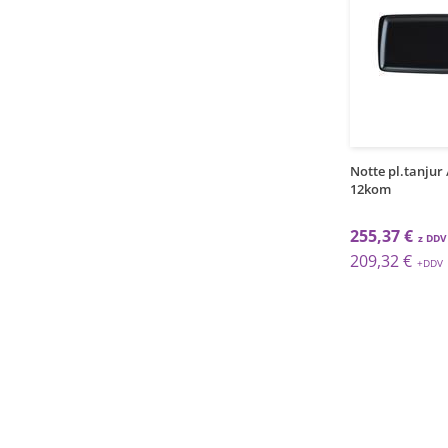
1
1
grt
kos
litki tanjur / 36cm /
Porculanski ovalni tanjur /
Notte pl.tanjur 
65x29cm
12kom
 €
121,95 €
255,37 €
 €
99,96 €
209,32 €