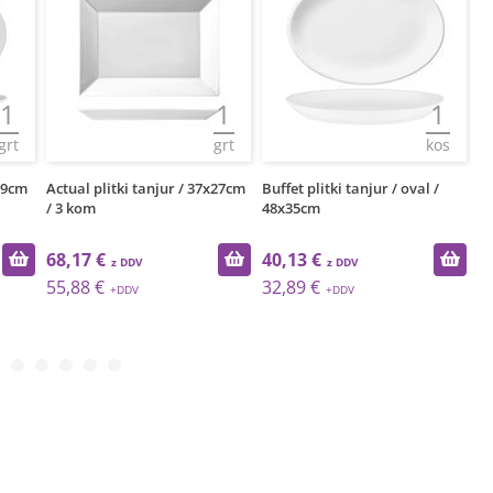
1
1
1
grt
grt
kos
39cm
Actual plitki tanjur / 37x27cm
Buffet plitki tanjur / oval /
Na
/ 3 kom
48x35cm
ka
68,17 €
40,13 €
4
55,88 €
32,89 €
3