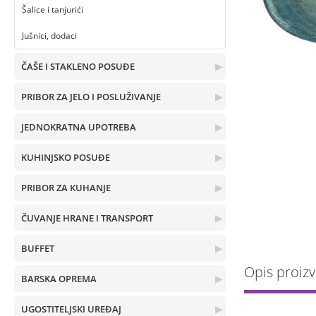
Šalice i tanjurići
Jušnici, dodaci
ČAŠE I STAKLENO POSUĐE
▶
PRIBOR ZA JELO I POSLUŽIVANJE
▶
JEDNOKRATNA UPOTREBA
▶
KUHINJSKO POSUĐE
▶
PRIBOR ZA KUHANJE
▶
ČUVANJE HRANE I TRANSPORT
▶
BUFFET
▶
Opis proiz
BARSKA OPREMA
▶
UGOSTITELJSKI UREĐAJ
▶