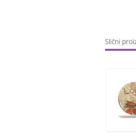
Slični proi
12
1
kos
grt