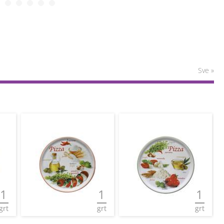
Sve »
1
1
1
grt
grt
grt