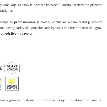
govima koje su ostavile poznate kornjače "Caretta Carettas" na plažama
tacijama.
ješenja za
profesionalne
(HoReCa)
korisnike
, a sam brend je svojom
na nastoji zadovoljiti potrebe sadašnjosti, a da time dodatno ne ugrozi
nosi
održivom razvoju
.
onalne granice izdržljivosti - proizvođač na njih nudi doživotno jamstvo