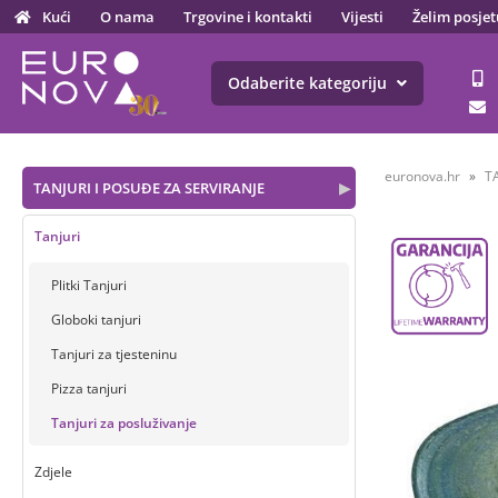
Kući
O nama
Trgovine i kontakti
Vijesti
Želim posjet
Odaberite kategoriju
euronova.hr
T
TANJURI I POSUĐE ZA SERVIRANJE
▶
Tanjuri
Plitki Tanjuri
Globoki tanjuri
Tanjuri za tjesteninu
Pizza tanjuri
Tanjuri za posluživanje
Zdjele