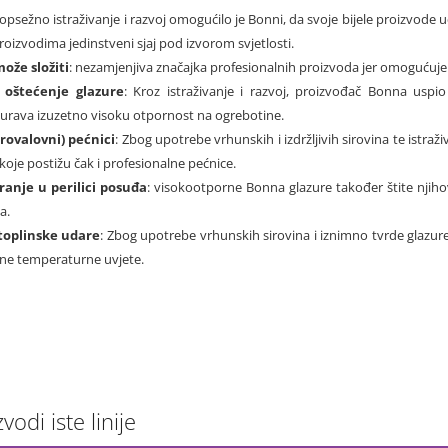
 opsežno istraživanje i razvoj omogućilo je Bonni, da svoje bijele proizvode 
roizvodima jedinstveni sjaj pod izvorom svjetlosti.
može složiti
: nezamjenjiva značajka profesionalnih proizvoda jer omogućuje s
 oštećenje glazure
: Kroz istraživanje i razvoj, proizvođač Bonna uspi
urava izuzetno visoku otpornost na ogrebotine.
rovalovni) pećnici
: Zbog upotrebe vrhunskih i izdržljivih sirovina te istra
oje postižu čak i profesionalne pećnice.
ranje u perilici posuđa
: visokootporne Bonna glazure također štite njiho
a.
toplinske udare
: Zbog upotrebe vrhunskih sirovina i iznimno tvrde glazu
ne temperaturne uvjete.
vodi iste linije