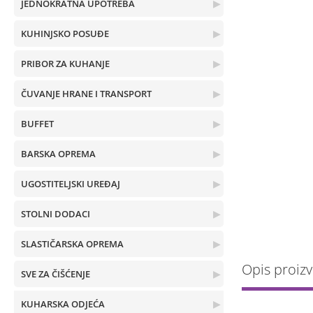
JEDNOKRATNA UPOTREBA
▶
KUHINJSKO POSUĐE
▶
PRIBOR ZA KUHANJE
▶
ČUVANJE HRANE I TRANSPORT
▶
BUFFET
▶
BARSKA OPREMA
▶
UGOSTITELJSKI UREĐAJ
▶
STOLNI DODACI
▶
SLASTIČARSKA OPREMA
▶
Opis proiz
SVE ZA ČIŠĆENJE
▶
KUHARSKA ODJEĆA
▶