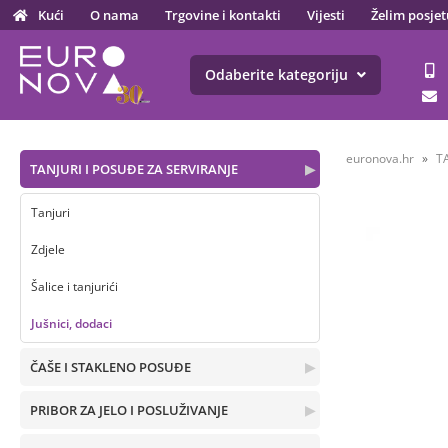
Kući
O nama
Trgovine i kontakti
Vijesti
Želim posjet
Odaberite kategoriju
euronova.hr
T
TANJURI I POSUĐE ZA SERVIRANJE
▶
Tanjuri
Zdjele
Šalice i tanjurići
Jušnici, dodaci
ČAŠE I STAKLENO POSUĐE
▶
PRIBOR ZA JELO I POSLUŽIVANJE
▶