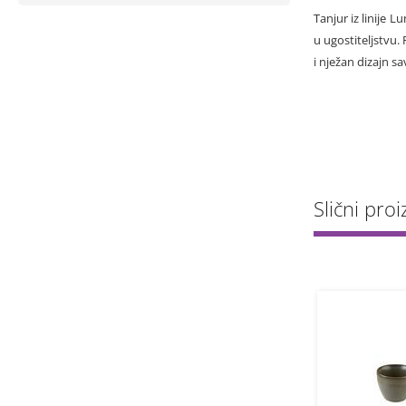
Tanjur iz linije
u ugostiteljstvu.
i nježan dizajn s
Slični proi