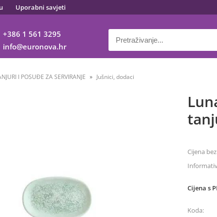
u
Uporabni savjeti
+386 1 561 3295
info
euronova.hr
ANJURI I POSUĐE ZA SERVIRANJE
Jušnici, dodaci
Lun
tan
Cijena bez
Informati
Cijena s 
Koda: