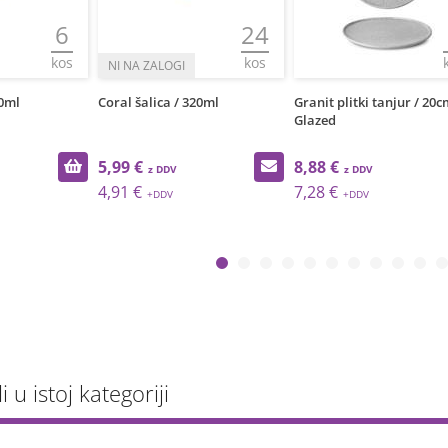
6
24
kos
kos
80ml
Coral šalica / 320ml
Granit plitki tanjur / 20c
Glazed
5,99 €
8,88 €
4,91 €
7,28 €
li u istoj kategoriji