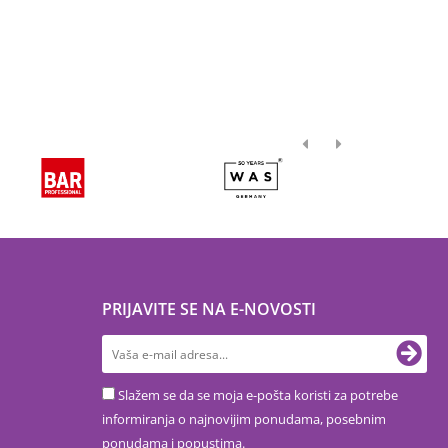
PRIJAVITE SE NA E-NOVOSTI
Slažem se da se moja e-pošta koristi za potrebe
informiranja o najnovijim ponudama, posebnim
ponudama i popustima.