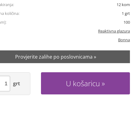
akiranja:
12
kom
a količina:
1
grt
mm]:
100
Reaktivna glazura
Bonna
Provjerite zalihe po poslovnicama »
U košaricu
grt