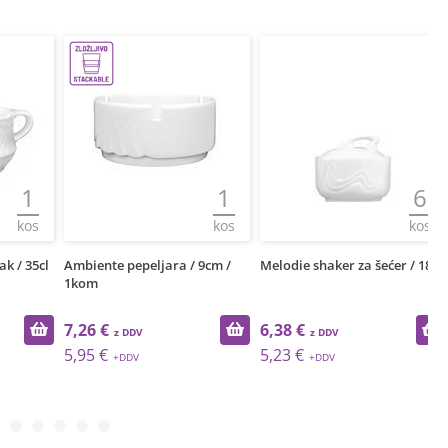
1
1
6
kos
kos
kos
 35cl
Ambiente pepeljara / 9cm /
Melodie shaker za šećer / 18cl
Ka
1kom
7,26 €
6,38 €
2
5,95 €
5,23 €
2