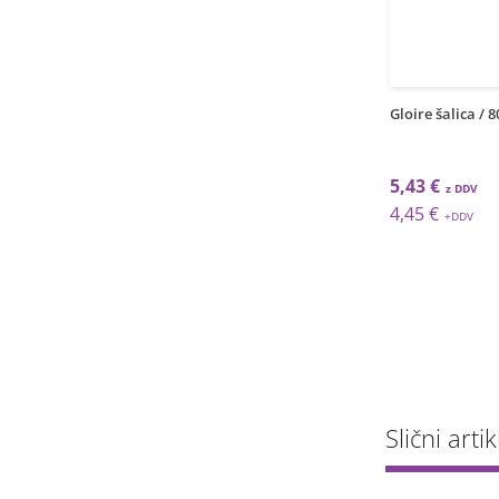
1
1
grt
grt
pl.tanjur Gourmet /
Notte pl.tanjur Gourmet /
Gloire šalica / 
 12kom
30cm / 6kom
 €
68,11 €
5,43 €
 €
55,83 €
4,45 €
Slični artik