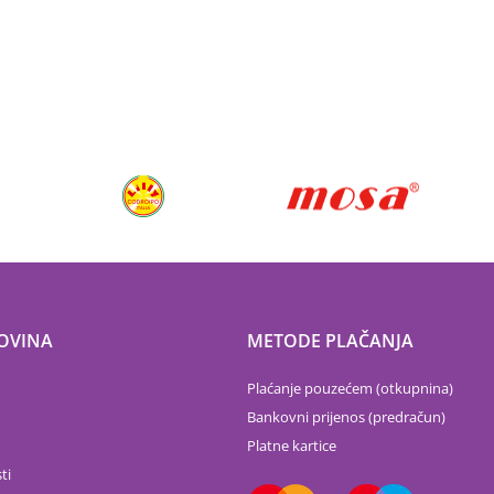
OVINA
METODE PLAČANJA
Plaćanje pouzećem (otkupnina)
Bankovni prijenos (predračun)
Platne kartice
ti