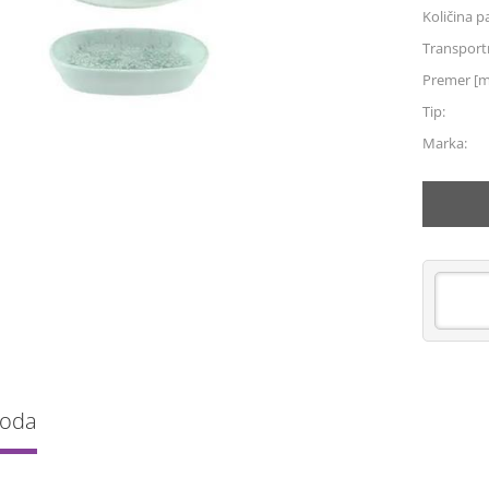
Količina p
Transportn
Premer [
Tip:
Marka:
voda