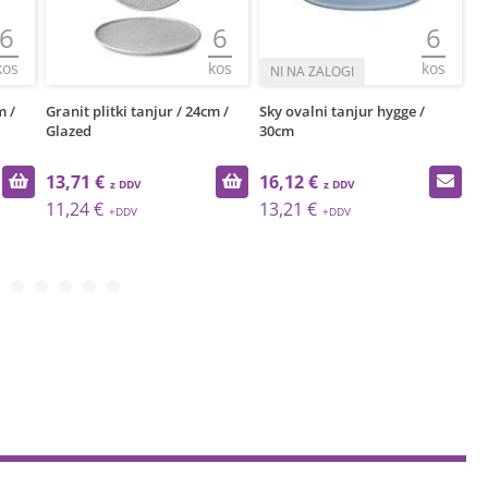
6
6
6
kos
kos
kos
m /
Granit plitki tanjur / 24cm /
Sky ovalni tanjur hygge /
Gr
Glazed
30cm
Gl
13,71 €
16,12 €
1
11,24 €
13,21 €
1