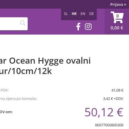
Prijava
»
SL
HR
EN
DE
0
0,00
€
ar Ocean Hygge ovalni
jur/10cm/12k
 PDV:
41,08 €
vna cijena po komadu:
3,42 € +DDV
50,12 €
PDV-om:
86977000800308