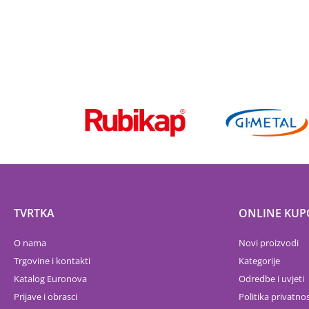
TVRTKA
ONLINE KUP
O nama
Novi proizvodi
Trgovine i kontakti
Kategorije
Katalog Euronova
Odredbe i uvjeti
Prijave i obrasci
Politika privatnos