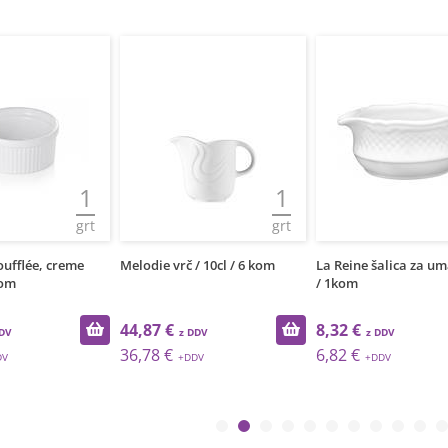
1
1
grt
grt
lée, creme
Melodie vrč / 10cl / 6 kom
La Reine šalica za umak /
/ 1kom
44,87 €
8,32 €
36,78 €
6,82 €