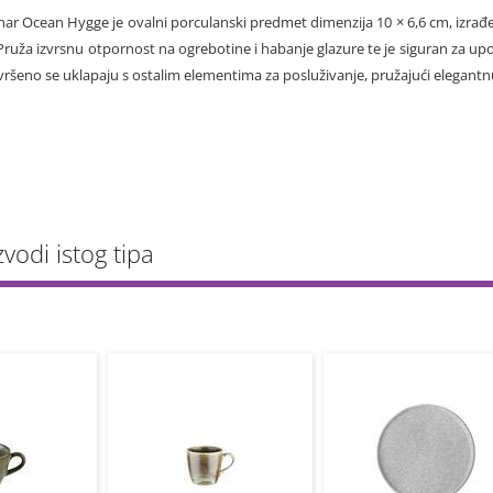
 Lunar Ocean Hygge je ovalni porculanski predmet dimenzija 10 × 6,6 cm, izr
 Pruža izvrsnu otpornost na ogrebotine i habanje glazure te je siguran za upot
avršeno se uklapaju s ostalim elementima za posluživanje, pružajući elegantnu
zvodi istog tipa