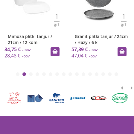
1
1
grt
grt
Mimoza plitki tanjur /
Granit plitki tanjur / 24cm
21cm / 12 kom
/ Hazy / 6 k
34,75 €
57,39 €
28,48 €
47,04 €