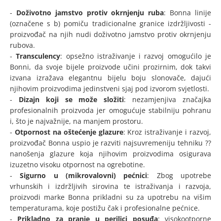
-
Doživotno jamstvo protiv okrnjenju ruba
: Bonna linije
(označene s b) pomiču tradicionalne granice izdržljivosti -
proizvođač na njih nudi doživotno jamstvo protiv okrnjenju
rubova.
-
Transculency
: opsežno istraživanje i razvoj omogućilo je
Bonni, da svoje bijele proizvode učini prozirnim, dok takvi
izvana izražava elegantnu bijelu boju slonovače, dajući
njihovim proizvodima jedinstveni sjaj pod izvorom svjetlosti.
-
Dizajn koji se može složiti
: nezamjenjiva značajka
profesionalnih proizvoda jer omogućuje stabilniju pohranu
i, što je najvažnije, na manjem prostoru.
-
Otpornost na oštećenje glazure
: Kroz istraživanje i razvoj,
proizvođač Bonna uspio je razviti najsuvremeniju tehniku ??
nanošenja glazure koja njihovim proizvodima osigurava
izuzetno visoku otpornost na ogrebotine.
-
Sigurno u (mikrovalovni) pećnici
: Zbog upotrebe
vrhunskih i izdržljivih sirovina te istraživanja i razvoja,
proizvodi marke Bonna prikladni su za upotrebu na višim
temperaturama, koje postižu čak i profesionalne pećnice.
-
Prikladno za pranje u perilici posuđa
: visokootporne