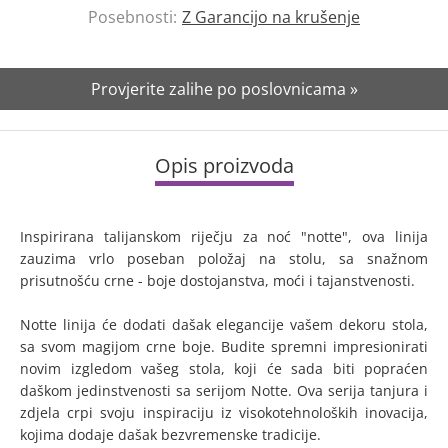
Posebnosti:
Z Garancijo na krušenje
Provjerite zalihe po poslovnicama »
Opis proizvoda
Inspirirana talijanskom riječju za noć "notte", ova linija
zauzima vrlo poseban položaj na stolu, sa snažnom
prisutnošću crne - boje dostojanstva, moći i tajanstvenosti.
Notte linija će dodati dašak elegancije vašem dekoru stola,
sa svom magijom crne boje. Budite spremni impresionirati
novim izgledom vašeg stola, koji će sada biti popraćen
daškom jedinstvenosti sa serijom Notte. Ova serija tanjura i
zdjela crpi svoju inspiraciju iz visokotehnoloških inovacija,
kojima dodaje dašak bezvremenske tradicije.